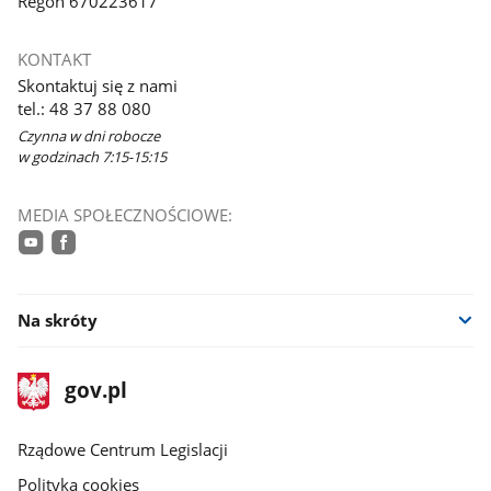
Regon 670223617
KONTAKT
Skontaktuj się z nami
tel.: 48 37 88 080
Czynna w dni robocze
w godzinach 7:15-15:15
MEDIA SPOŁECZNOŚCIOWE:
youtube
facebook
Na skróty
stopka
Strona
gov.pl
gov.pl
główna
Rządowe Centrum Legislacji
Polityka cookies