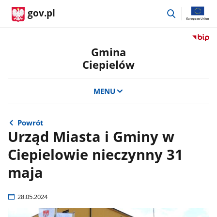
przejdź
gov.pl
do
wyszukiwar
Przejdź
do
Gmina
serwis
Ciepielów
Biulety
Informa
Publicz
MENU
Gmina
Ciepie
Powrót
Urząd Miasta i Gminy w
Ciepielowie nieczynny 31
maja
28.05.2024