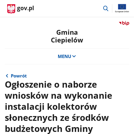
przejdź
gov.pl
do
wyszukiwar
Przejdź
do
Gmina
serwis
Ciepielów
Biulety
Informa
Publicz
MENU
Gmina
Ciepie
Powrót
Ogłoszenie o naborze
wniosków na wykonanie
instalacji kolektorów
słonecznych ze środków
budżetowych Gminy