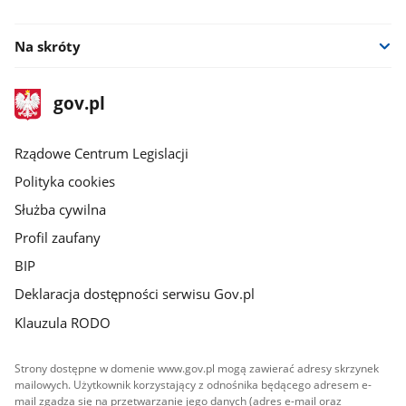
youtube
facebook
Na skróty
stopka
Strona
gov.pl
gov.pl
główna
Rządowe Centrum Legislacji
Polityka cookies
Służba cywilna
Profil zaufany
BIP
Deklaracja dostępności serwisu Gov.pl
Klauzula RODO
Strony dostępne w domenie www.gov.pl mogą zawierać adresy skrzynek
mailowych. Użytkownik korzystający z odnośnika będącego adresem e-
mail zgadza się na przetwarzanie jego danych (adres e-mail oraz