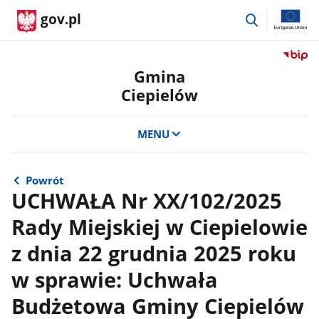
przejdź
gov.pl
do
wyszukiwar
Przejdź
do
Gmina
serwis
Ciepielów
Biulety
Informa
Publicz
MENU
Gmina
Ciepie
Powrót
UCHWAŁA Nr XX/102/2025
Rady Miejskiej w Ciepielowie
z dnia 22 grudnia 2025 roku
w sprawie: Uchwała
Budżetowa Gminy Ciepielów