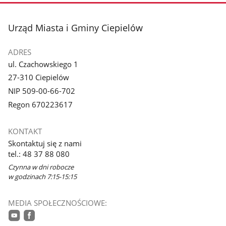
stopka
Urząd Miasta i Gminy Ciepielów
ADRES
ul. Czachowskiego 1
27-310 Ciepielów
NIP 509-00-66-702
Regon 670223617
KONTAKT
Skontaktuj się z nami
tel.: 48 37 88 080
Czynna w dni robocze
w godzinach 7:15-15:15
MEDIA SPOŁECZNOŚCIOWE: