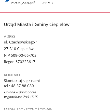
PSZOK​_2025.pdf
0.11MB
stopka
Urząd Miasta i Gminy Ciepielów
ADRES
ul. Czachowskiego 1
27-310 Ciepielów
NIP 509-00-66-702
Regon 670223617
KONTAKT
Skontaktuj się z nami
tel.: 48 37 88 080
Czynna w dni robocze
w godzinach 7:15-15:15
MEDIA SPOŁECZNOŚCIOWE: