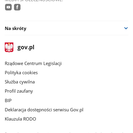
youtube
facebook
Na skróty
stopka
Strona
gov.pl
gov.pl
główna
Rządowe Centrum Legislacji
Polityka cookies
Służba cywilna
Profil zaufany
BIP
Deklaracja dostępności serwisu Gov.pl
Klauzula RODO