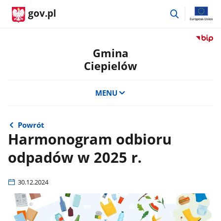
przejdź
gov.pl
do
wyszukiwar
Przejdź
do
Gmina
serwis
Ciepielów
Biulety
Informa
Publicz
MENU
Gmina
Ciepie
Powrót
Harmonogram odbioru
odpadów w 2025 r.
30.12.2024