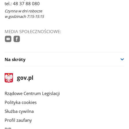
tel.: 48 37 88 080
Czynna w dni robocze
w godzinach 7:15-15:15
MEDIA SPOŁECZNOŚCIOWE:
youtube
facebook
Na skróty
stopka
Strona
gov.pl
gov.pl
główna
Rządowe Centrum Legislacji
Polityka cookies
Służba cywilna
Profil zaufany