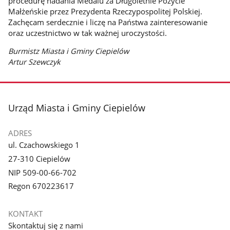
procedurę nadania Medalu za Długoletnie Pożycie
Małżeńskie przez Prezydenta Rzeczypospolitej Polskiej.
Zachęcam serdecznie i liczę na Państwa zainteresowanie
oraz uczestnictwo w tak ważnej uroczystości.
Burmistz Miasta i Gminy Ciepielów
Artur Szewczyk
stopka
Urząd Miasta i Gminy Ciepielów
ADRES
ul. Czachowskiego 1
27-310 Ciepielów
NIP 509-00-66-702
Regon 670223617
KONTAKT
Skontaktuj się z nami