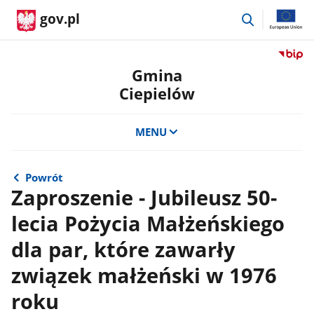
przejdź
gov.pl
do
wyszukiwar
Przejdź
do
Gmina
serwis
Ciepielów
Biulety
Informa
Publicz
MENU
Gmina
Ciepie
Powrót
Zaproszenie - Jubileusz 50-
lecia Pożycia Małżeńskiego
dla par, które zawarły
związek małżeński w 1976
roku