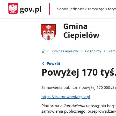
gov.pl
Serwis jednostek samorządu teryt
gov.pl
Gmina
Ciepielów
Gmina Ciepielów
Co robimy
Zamó
Powrót
Powyżej 170 tyś.
Zamówienia publiczne powyżej 170 000 zł 
https://ezamowienia.gov.pl
Platforma
e-Zamówienia
udostępnia bezpła
zamówienia publicznego, przeprowadzane