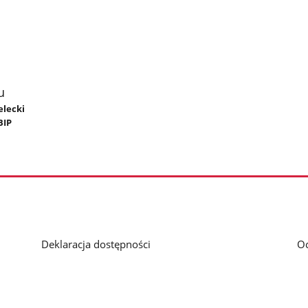
u
elecki
BIP
Deklaracja dostępności
O