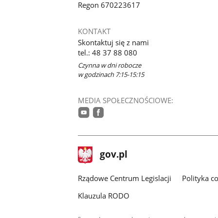
Regon 670223617
KONTAKT
Skontaktuj się z nami
tel.: 48 37 88 080
Czynna w dni robocze
w godzinach 7:15-15:15
MEDIA SPOŁECZNOŚCIOWE:
youtube
facebook
stopka
Strona
gov.pl
gov.pl
główna
Rządowe Centrum Legislacji
Polityka c
Klauzula RODO