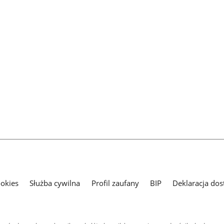
ookies
Służba cywilna
Profil zaufany
BIP
Deklaracja dos