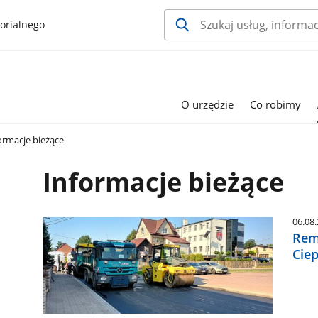
orialnego
O urzędzie
Co robimy
ormacje bieżące
Informacje bieżące
06.08
Rem
Ciep