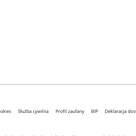
ookies
Służba cywilna
Profil zaufany
BIP
Deklaracja dos