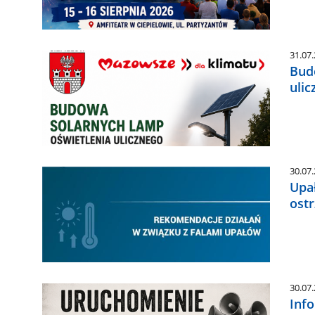
31.07
Bud
ulic
30.07
Upa
ost
30.07
Inf