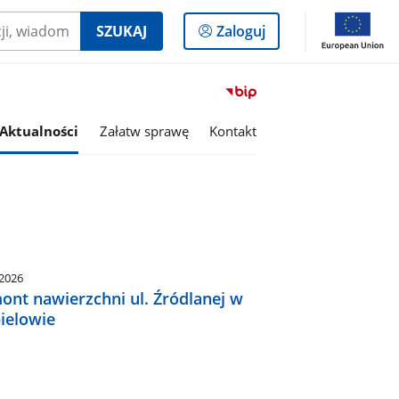
Logowanie
SZUKAJ
Zaloguj
do
panelu
Przejdź
do
serwisu
Aktualności
Załatw sprawę
Kontakt
Biuletyn
Informacji
Publicznej
Gmina
Ciepielów
.2026
ont nawierzchni ul. Źródlanej w
ielowie