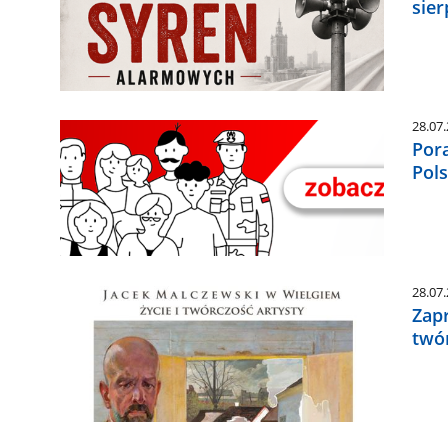
sier
28.07
Por
Pol
28.07
Zap
twó