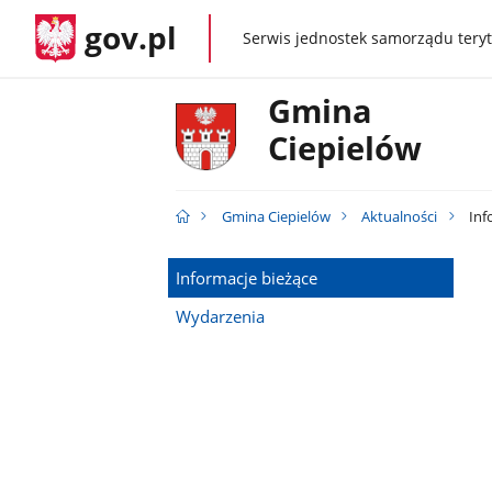
gov.pl
Serwis jednostek samorządu teryt
gov.pl
Gmina
Ciepielów
Gmina Ciepielów
Aktualności
Inf
Informacje bieżące
Wydarzenia