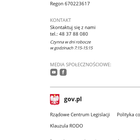
Regon 670223617
KONTAKT
Skontaktuj się z nami
tel.: 48 37 88 080
Czynna w dni robocze
w godzinach 7:15-15:15
MEDIA SPOŁECZNOŚCIOWE:
youtube
facebook
stopka
Strona
gov.pl
gov.pl
główna
Rządowe Centrum Legislacji
Polityka c
Klauzula RODO