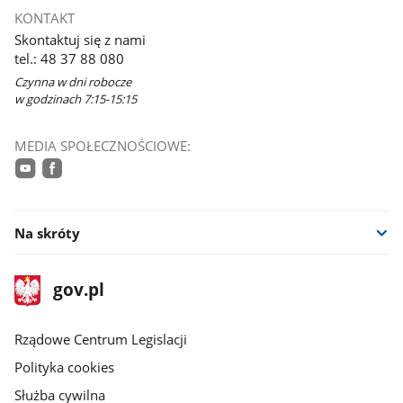
KONTAKT
Skontaktuj się z nami
tel.: 48 37 88 080
Czynna w dni robocze
w godzinach 7:15-15:15
MEDIA SPOŁECZNOŚCIOWE:
youtube
facebook
Na skróty
stopka
Strona
gov.pl
gov.pl
główna
Rządowe Centrum Legislacji
Polityka cookies
Służba cywilna