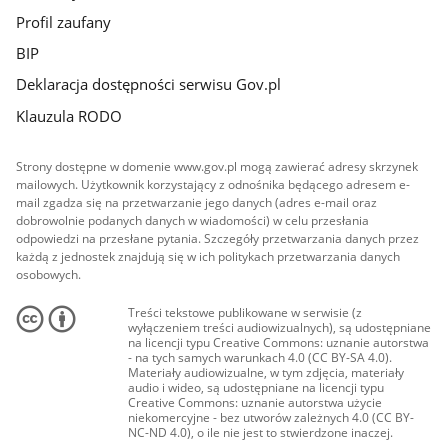
Profil zaufany
BIP
Deklaracja dostępności serwisu Gov.pl
Klauzula RODO
Strony dostępne w domenie www.gov.pl mogą zawierać adresy skrzynek
mailowych. Użytkownik korzystający z odnośnika będącego adresem e-
mail zgadza się na przetwarzanie jego danych (adres e-mail oraz
dobrowolnie podanych danych w wiadomości) w celu przesłania
odpowiedzi na przesłane pytania. Szczegóły przetwarzania danych przez
każdą z jednostek znajdują się w ich politykach przetwarzania danych
osobowych.
Treści tekstowe publikowane w serwisie (z
wyłączeniem treści audiowizualnych), są udostępniane
na licencji typu Creative Commons: uznanie autorstwa
- na tych samych warunkach 4.0 (CC BY-SA 4.0).
Materiały audiowizualne, w tym zdjęcia, materiały
audio i wideo, są udostępniane na licencji typu
Creative Commons: uznanie autorstwa użycie
niekomercyjne - bez utworów zależnych 4.0 (CC BY-
NC-ND 4.0), o ile nie jest to stwierdzone inaczej.