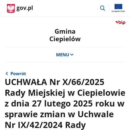
przejdź
gov.pl
do
wyszukiwar
Przejdź
do
Gmina
serwis
Ciepielów
Biulety
Informa
Publicz
MENU
Gmina
Ciepie
Powrót
UCHWAŁA Nr X/66/2025
Rady Miejskiej w Ciepielowie
z dnia 27 lutego 2025 roku w
sprawie zmian w Uchwale
Nr IX/42/2024 Rady