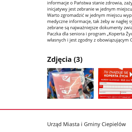
informacje o Państwa stanie zdrowia, zaż
inicjatywy jest zebranie w jednym miejsc
Warto zgromadzić w jednym miejscu wypis
medyczne informacje, tak żeby w nagłej sy
zebrane są najważniejsze dokumenty zwi
Paczka dla seniora i program „Koperta Ży
własnych i jest zgodny z obowiązujący
Zdjęcia (3)
Pokaż
Pokaż
zdjęcie
zdjęcie
1
2
z
z
stopka
Urząd Miasta i Gminy Ciepielów
galerii.
galerii.