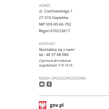
ADRES
ul. Czachowskiego 1
27-310 Ciepielów
NIP 509-00-66-702
Regon 670223617
KONTAKT
Skontaktuj się z nami
tel.: 48 37 88 080
Czynna w dni robocze
w godzinach 7:15-15:15
MEDIA SPOŁECZNOŚCIOWE:
youtube
facebook
stopka
Strona
gov.pl
gov.pl