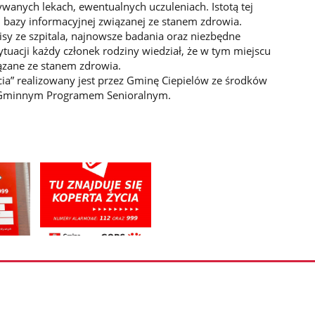
ywanych lekach, ewentualnych uczuleniach. Istotą tej
u bazy informacyjnej związanej ze stanem zdrowia.
y ze szpitala, najnowsze badania oraz niezbędne
tuacji każdy członek rodziny wiedział, że w tym miejscu
ązane ze stanem zdrowia.
cia” realizowany jest przez Gminę Ciepielów ze środków
m Gminnym Programem Senioralnym.
Pokaż
zdjęcie
3
z
galerii.