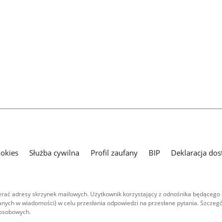
ookies
Służba cywilna
Profil zaufany
BIP
Deklaracja dos
ać adresy skrzynek mailowych. Użytkownik korzystający z odnośnika będącego 
nych w wiadomości) w celu przesłania odpowiedzi na przesłane pytania. Szczegó
 osobowych.