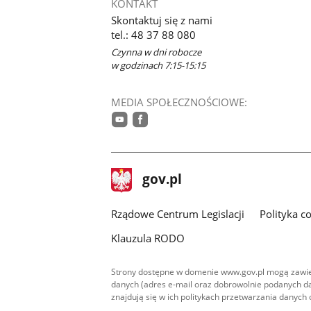
KONTAKT
Skontaktuj się z nami
tel.: 48 37 88 080
Czynna w dni robocze
w godzinach 7:15-15:15
MEDIA SPOŁECZNOŚCIOWE:
youtube
facebook
stopka
Strona
gov.pl
gov.pl
główna
Rządowe Centrum Legislacji
Polityka c
Klauzula RODO
Strony dostępne w domenie www.gov.pl mogą zawier
danych (adres e-mail oraz dobrowolnie podanych da
znajdują się w ich politykach przetwarzania danych