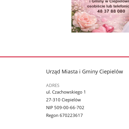
stopka
Urząd Miasta i Gminy Ciepielów
ADRES
ul. Czachowskiego 1
27-310 Ciepielów
NIP 509-00-66-702
Regon 670223617