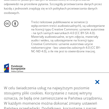
odpowiedzi na przesłane pytania. Szczegóły przetwarzania danych przez
każdą z jednostek znajdują się w ich politykach przetwarzania danych
osobowych.
Treści tekstowe publikowane w serwisie (z
wyłączeniem treści audiowizualnych), są udostępniane
na licencji typu Creative Commons: uznanie autorstwa
- na tych samych warunkach 4.0 (CC BY-SA 4.0).
Materiały audiowizualne, w tym zdjęcia, materiały
audio i wideo, są udostępniane na licencji typu
Creative Commons: uznanie autorstwa użycie
niekomercyjne - bez utworów zależnych 4.0 (CC BY-
NC-ND 4.0), o ile nie jest to stwierdzone inaczej.
W celu świadczenia usług na najwyższym poziomie
stosujemy pliki cookies. Korzystanie z naszej witryny
oznacza, że będą one zamieszczane w Państwa urządzeniu.
W każdym momencie można dokonać zmiany ustawień
Państwa przeglądarki. Dodatkowo, korzystanie z naszej