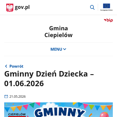
przejdź
gov.pl
do
wyszukiwar
Przejdź
do
Gmina
serwis
Ciepielów
Biulety
Informa
Publicz
MENU
Gmina
Ciepie
Powrót
Gminny Dzień Dziecka –
01.06.2026
21.05.2026