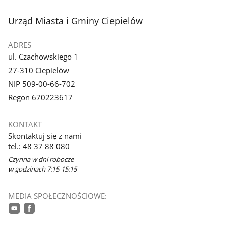
1
z
stopka
Urząd Miasta i Gminy Ciepielów
galerii.
ADRES
ul. Czachowskiego 1
27-310 Ciepielów
NIP 509-00-66-702
Regon 670223617
KONTAKT
Skontaktuj się z nami
tel.: 48 37 88 080
Czynna w dni robocze
w godzinach 7:15-15:15
MEDIA SPOŁECZNOŚCIOWE:
youtube
facebook