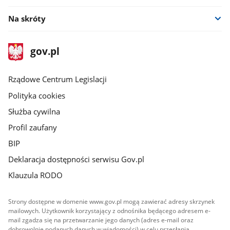
Na skróty
stopka
Strona
gov.pl
gov.pl
główna
Rządowe Centrum Legislacji
Polityka cookies
Służba cywilna
Profil zaufany
BIP
Deklaracja dostępności serwisu Gov.pl
Klauzula RODO
Strony dostępne w domenie www.gov.pl mogą zawierać adresy skrzynek
mailowych. Użytkownik korzystający z odnośnika będącego adresem e-
mail zgadza się na przetwarzanie jego danych (adres e-mail oraz
dobrowolnie podanych danych w wiadomości) w celu przesłania