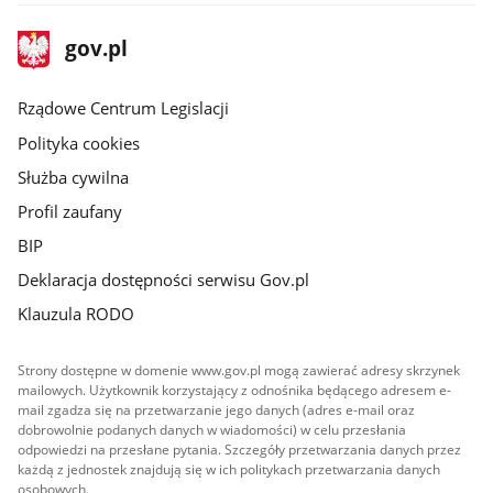
stopka
Strona
gov.pl
gov.pl
główna
Rządowe Centrum Legislacji
Polityka cookies
Służba cywilna
Profil zaufany
BIP
Deklaracja dostępności serwisu Gov.pl
Klauzula RODO
Strony dostępne w domenie www.gov.pl mogą zawierać adresy skrzynek
mailowych. Użytkownik korzystający z odnośnika będącego adresem e-
mail zgadza się na przetwarzanie jego danych (adres e-mail oraz
dobrowolnie podanych danych w wiadomości) w celu przesłania
odpowiedzi na przesłane pytania. Szczegóły przetwarzania danych przez
każdą z jednostek znajdują się w ich politykach przetwarzania danych
osobowych.