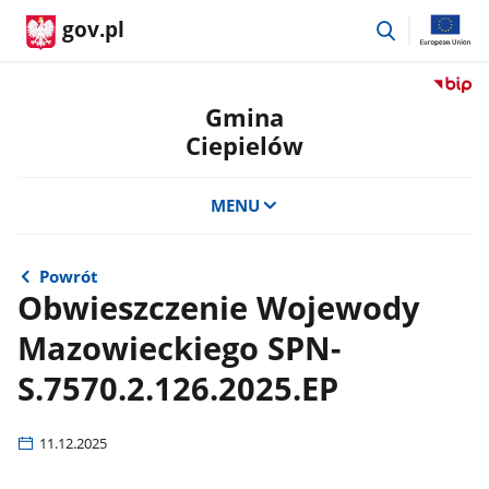
przejdź
gov.pl
do
wyszukiwar
Przejdź
do
Gmina
serwis
Ciepielów
Biulety
Informa
Publicz
MENU
Gmina
Ciepie
Powrót
Obwieszczenie Wojewody
Mazowieckiego SPN-
S.7570.2.126.2025.EP
11.12.2025