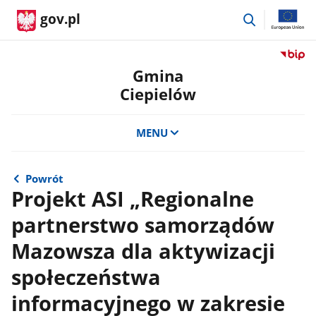
przejdź
gov.pl
do
wyszukiwar
Przejdź
do
Gmina
serwis
Ciepielów
Biulety
Informa
Publicz
MENU
Gmina
Ciepie
Powrót
Projekt ASI „Regionalne
partnerstwo samorządów
Mazowsza dla aktywizacji
społeczeństwa
informacyjnego w zakresie