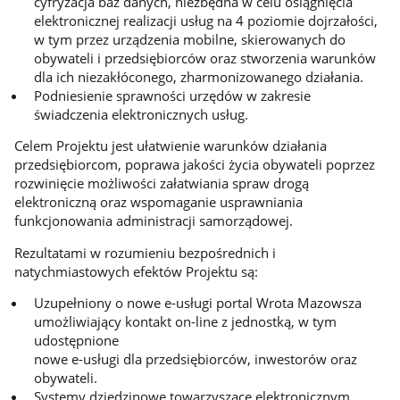
cyfryzacja baz danych, niezbędna w celu osiągnięcia
elektronicznej realizacji usług na 4 poziomie dojrzałości,
w tym przez urządzenia mobilne, skierowanych do
obywateli i przedsiębiorców oraz stworzenia warunków
dla ich niezakłóconego, zharmonizowanego działania.
Podniesienie sprawności urzędów w zakresie
świadczenia elektronicznych usług.
Celem Projektu jest ułatwienie warunków działania
przedsiębiorcom, poprawa jakości życia obywateli poprzez
rozwinięcie możliwości załatwiania spraw drogą
elektroniczną oraz wspomaganie usprawniania
funkcjonowania administracji samorządowej.
Rezultatami w rozumieniu bezpośrednich i
natychmiastowych efektów Projektu są:
Uzupełniony o nowe e-usługi portal Wrota Mazowsza
umożliwiający kontakt on-line z jednostką, w tym
udostępnione
nowe e-usługi dla przedsiębiorców, inwestorów oraz
obywateli.
Systemy dziedzinowe towarzyszące elektronicznym