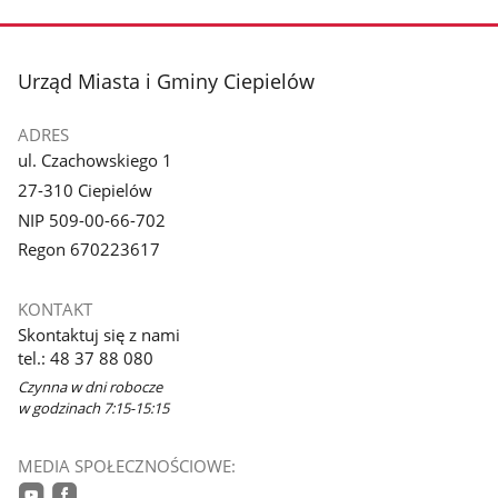
stopka
Urząd Miasta i Gminy Ciepielów
ADRES
ul. Czachowskiego 1
27-310 Ciepielów
NIP 509-00-66-702
Regon 670223617
KONTAKT
Skontaktuj się z nami
tel.: 48 37 88 080
Czynna w dni robocze
w godzinach 7:15-15:15
MEDIA SPOŁECZNOŚCIOWE: