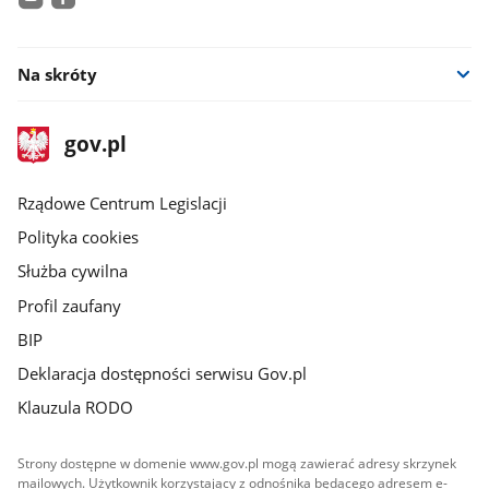
youtube
facebook
Na skróty
stopka
Strona
gov.pl
gov.pl
główna
Rządowe Centrum Legislacji
Polityka cookies
Służba cywilna
Profil zaufany
BIP
Deklaracja dostępności serwisu Gov.pl
Klauzula RODO
Strony dostępne w domenie www.gov.pl mogą zawierać adresy skrzynek
mailowych. Użytkownik korzystający z odnośnika będącego adresem e-