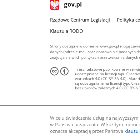
stopka
Strona
gov.pl
gov.pl
główna
Rządowe Centrum Legislacji
Polityka c
Klauzula RODO
Strony dostępne w domenie www.gov.pl mogą zawier
danych (adres e-mail oraz dobrowolnie podanych da
znajdują się w ich politykach przetwarzania danych
Treści tekstowe publikowane w serwis
udostępniane na licencji typu Creat
warunkach 4.0 (CC BY-SA 4.0). Materia
są udostępniane na licencji typu Cr
bez utworów zależnych 4.0 (CC BY-NC-N
W celu świadczenia usług na najwyższym p
w Państwa urządzeniu. W każdym momenci
oznacza akceptację przez Państwa
klauzu