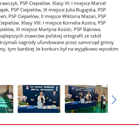
Krawczyk, PSP Ciepielów. Klasy VI: I miejsce Marcel
jek, PSP Ciepielów, III miejsce Julia Bugajska, PSP
pień, PSP Ciepielów, II miejsce Wiktoria Mazan, PSP
Ciepielów. Klasy VIII: I miejsce Kornelia Kustra, PSP
epielów, III miejsce Martyna Kosiór, PSP Bąkowa.
najlepszych znawców polskiej ortografii ze szkół
otrzymali nagrody ufundowane przez samorząd gminy
emy, tym bardziej że konkurs był na wyjątkowo wysokim
Pokaż
nestępne
Pokaż
Pokaż
zdjęcia
zdjęcie
zdjęcie
3
4
z
z