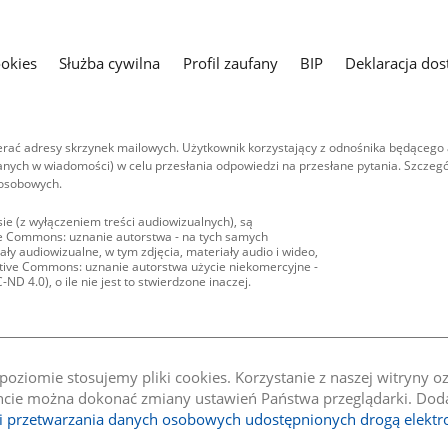
ookies
Służba cywilna
Profil zaufany
BIP
Deklaracja dos
ać adresy skrzynek mailowych. Użytkownik korzystający z odnośnika będącego 
nych w wiadomości) w celu przesłania odpowiedzi na przesłane pytania. Szczegó
 osobowych.
ie (z wyłączeniem treści audiowizualnych), są
ive Commons: uznanie autorstwa - na tych samych
ły audiowizualne, w tym zdjęcia, materiały audio i wideo,
eative Commons: uznanie autorstwa użycie niekomercyjne -
D 4.0), o ile nie jest to stwierdzone inaczej.
oziomie stosujemy pliki cookies. Korzystanie z naszej witryny 
e można dokonać zmiany ustawień Państwa przeglądarki. Dodat
li przetwarzania danych osobowych udostępnionych drogą elektr