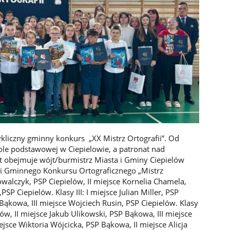
ykliczny gminny konkurs „XX Mistrz Ortografii”. Od
ole podstawowej w Ciepielowie, a patronat nad
 obejmuje wójt/burmistrz Miasta i Gminy Ciepielów
i Gminnego Konkursu Ortograficznego „Mistrz
n Kowalczyk, PSP Ciepielów, II miejsce Kornelia Chamela,
SP Ciepielów. Klasy III: I miejsce Julian Miller, PSP
 Bąkowa, III miejsce Wojciech Rusin, PSP Ciepielów. Klasy
lów, II miejsce Jakub Ulikowski, PSP Bąkowa, III miejsce
iejsce Wiktoria Wójcicka, PSP Bąkowa, II miejsce Alicja