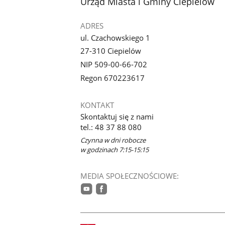
stopka
Urząd Miasta i Gminy Ciepielów
galerii.
galerii.
ADRES
ul. Czachowskiego 1
27-310 Ciepielów
NIP 509-00-66-702
Regon 670223617
KONTAKT
Skontaktuj się z nami
tel.: 48 37 88 080
Czynna w dni robocze
w godzinach 7:15-15:15
MEDIA SPOŁECZNOŚCIOWE:
youtube
facebook