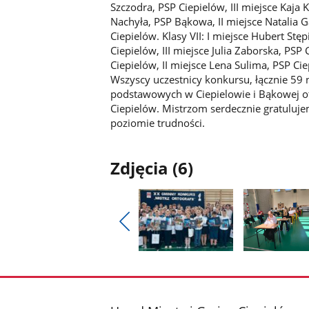
Szczodra, PSP Ciepielów, III miejsce Kaja 
Nachyła, PSP Bąkowa, II miejsce Natalia Ga
Ciepielów. Klasy VII: I miejsce Hubert Stę
Ciepielów, III miejsce Julia Zaborska, PSP 
Ciepielów, II miejsce Lena Sulima, PSP Ci
Wszyscy uczestnicy konkursu, łącznie 5️9 
podstawowych w Ciepielowie i Bąkowej 
Ciepielów. Mistrzom serdecznie gratuluj
poziomie trudności.
Zdjęcia (6)
Pokaż
poprzednie
Pokaż
Pokaż
zdjęcia
zdjęcie
zdjęcie
1
2
z
z