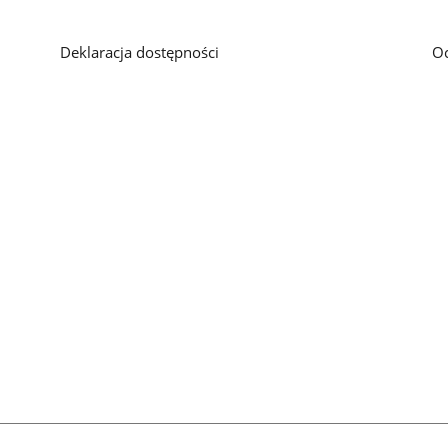
galerii.
galerii.
Deklaracja dostępności
O