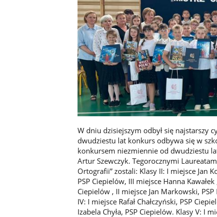
W dniu dzisiejszym odbył się najstarszy c
dwudziestu lat konkurs odbywa się w szk
konkursem niezmiennie od dwudziestu lat
Artur Szewczyk. Tegorocznymi Laureatam
Ortografii” zostali: Klasy II: I miejsce Ja
PSP Ciepielów, III miejsce Hanna Kawałek ,P
Ciepielów , II miejsce Jan Markowski, PSP
IV: I miejsce Rafał Chałczyński, PSP Ciepie
Izabela Chyła, PSP Ciepielów. Klasy V: I m