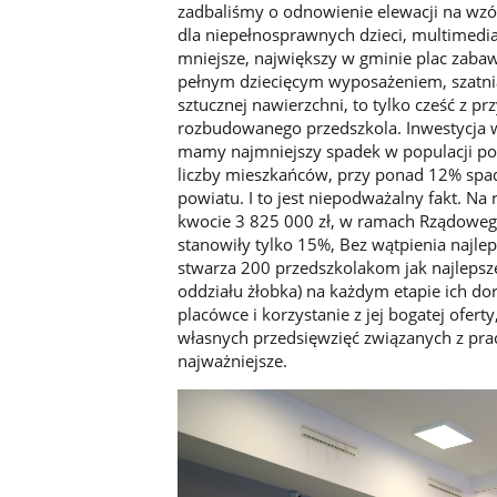
zadbaliśmy o odnowienie elewacji na wz
dla niepełnosprawnych dzieci, multimedial
mniejsze, największy w gminie plac zabaw
pełnym dziecięcym wyposażeniem, szatnia
sztucznej nawierzchni, to tylko cześć z 
rozbudowanego przedszkola. Inwestycja w d
mamy najmniejszy spadek w populacji pow
liczby mieszkańców, przy ponad 12% spa
powiatu. I to jest niepodważalny fakt. Na
kwocie 3 825 000 zł, w ramach Rządowego
stanowiły tylko 15%, Bez wątpienia najlep
stwarza 200 przedszkolakom jak najlepsz
oddziału żłobka) na każdym etapie ich do
placówce i korzystanie z jej bogatej ofer
własnych przedsięwzięć związanych z prac
najważniejsze.