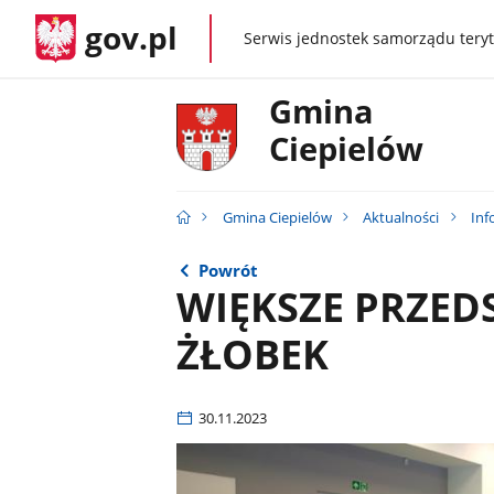
gov.pl
Serwis jednostek samorządu teryt
gov.pl
Gmina
Ciepielów
Gmina Ciepielów
Aktualności
Inf
Powrót
WIĘKSZE PRZED
ŻŁOBEK
30.11.2023