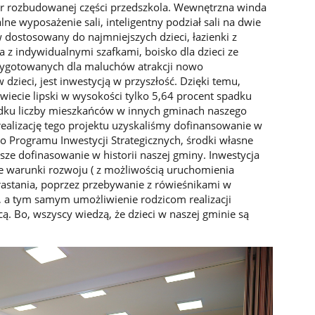
ór rozbudowanej części przedszkola. Wewnętrzna winda
ne wyposażenie sali, inteligentny podział sali na dwie
 dostosowany do najmniejszych dzieci, łazienki z
 z indywidualnymi szafkami, boisko dla dzieci ze
przygotowanych dla maluchów atrakcji nowo
zieci, jest inwestycją w przyszłość. Dzięki temu,
iecie lipski w wysokości tylko 5,64 procent spadku
dku liczby mieszkańców w innych gminach naszego
 realizację tego projektu uzyskaliśmy dofinansowanie w
 Programu Inwestycji Strategicznych, środki własne
sze dofinasowanie w historii naszej gminy. Inwestycja
e warunki rozwoju ( z możliwością uruchomienia
rastania, poprzez przebywanie z rówieśnikami w
ty, a tym samym umożliwienie rodzicom realizacji
ą. Bo, wszyscy wiedzą, że dzieci w naszej gminie są