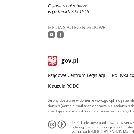
Czynna w dni robocze
w godzinach 7:15-15:15
MEDIA SPOŁECZNOŚCIOWE:
youtube
facebook
stopka
Strona
gov.pl
gov.pl
główna
Rządowe Centrum Legislacji
Polityka c
Klauzula RODO
Strony dostępne w domenie www.gov.pl mogą zawier
danych (adres e-mail oraz dobrowolnie podanych da
znajdują się w ich politykach przetwarzania danych
Treści tekstowe publikowane w serwis
udostępniane na licencji typu Creat
warunkach 4.0 (CC BY-SA 4.0). Materia