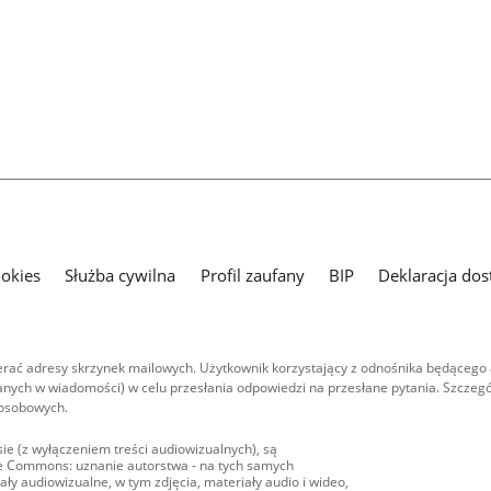
ookies
Służba cywilna
Profil zaufany
BIP
Deklaracja dos
ać adresy skrzynek mailowych. Użytkownik korzystający z odnośnika będącego 
nych w wiadomości) w celu przesłania odpowiedzi na przesłane pytania. Szczegó
 osobowych.
ie (z wyłączeniem treści audiowizualnych), są
ive Commons: uznanie autorstwa - na tych samych
ły audiowizualne, w tym zdjęcia, materiały audio i wideo,