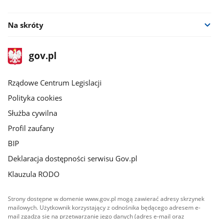
youtube
facebook
Na skróty
stopka
Strona
gov.pl
gov.pl
główna
Rządowe Centrum Legislacji
Polityka cookies
Służba cywilna
Profil zaufany
BIP
Deklaracja dostępności serwisu Gov.pl
Klauzula RODO
Strony dostępne w domenie www.gov.pl mogą zawierać adresy skrzynek
mailowych. Użytkownik korzystający z odnośnika będącego adresem e-
mail zgadza się na przetwarzanie jego danych (adres e-mail oraz