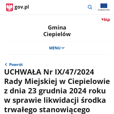
przejdź
gov.pl
do
wyszukiwar
Przejdź
do
Gmina
serwis
Ciepielów
Biulety
Informa
Publicz
MENU
Gmina
Ciepie
Powrót
UCHWAŁA Nr IX/47/2024
Rady Miejskiej w Ciepielowie
z dnia 23 grudnia 2024 roku
w sprawie likwidacji środka
trwałego stanowiącego