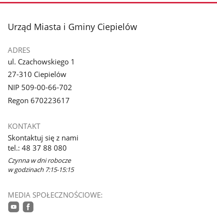
stopka
Urząd Miasta i Gminy Ciepielów
ADRES
ul. Czachowskiego 1
27-310 Ciepielów
NIP 509-00-66-702
Regon 670223617
KONTAKT
Skontaktuj się z nami
tel.: 48 37 88 080
Czynna w dni robocze
w godzinach 7:15-15:15
MEDIA SPOŁECZNOŚCIOWE: