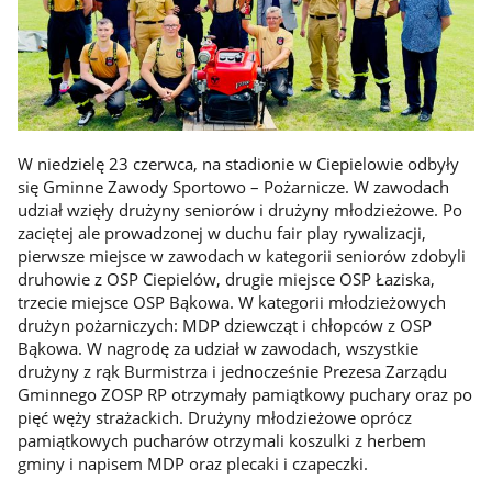
W niedzielę 23 czerwca, na stadionie w Ciepielowie odbyły
się Gminne Zawody Sportowo – Pożarnicze. W zawodach
udział wzięły drużyny seniorów i drużyny młodzieżowe. Po
zaciętej ale prowadzonej w duchu fair play rywalizacji,
pierwsze miejsce w zawodach w kategorii seniorów zdobyli
druhowie z OSP Ciepielów, drugie miejsce OSP Łaziska,
trzecie miejsce OSP Bąkowa. W kategorii młodzieżowych
drużyn pożarniczych: MDP dziewcząt i chłopców z OSP
Bąkowa. W nagrodę za udział w zawodach, wszystkie
drużyny z rąk Burmistrza i jednocześnie Prezesa Zarządu
Gminnego ZOSP RP otrzymały pamiątkowy puchary oraz po
pięć węży strażackich. Drużyny młodzieżowe oprócz
pamiątkowych pucharów otrzymali koszulki z herbem
gminy i napisem MDP oraz plecaki i czapeczki.