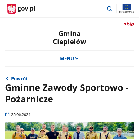
przejdź
gov.pl
do
wyszukiwar
Przejdź
do
Gmina
serwis
Ciepielów
Biulety
Informa
Publicz
MENU
Gmina
Ciepie
Powrót
Gminne Zawody Sportowo -
Pożarnicze
25.06.2024