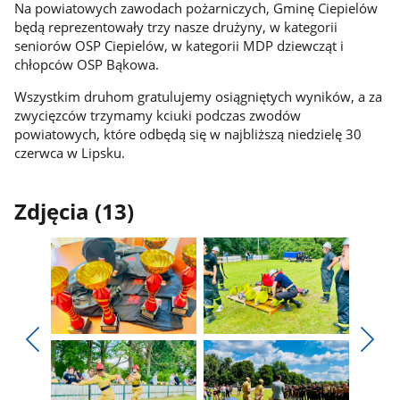
Na powiatowych zawodach pożarniczych, Gminę Ciepielów
będą reprezentowały trzy nasze drużyny, w kategorii
seniorów OSP Ciepielów, w kategorii MDP dziewcząt i
chłopców OSP Bąkowa.
Wszystkim druhom gratulujemy osiągniętych wyników, a za
zwycięzców trzymamy kciuki podczas zwodów
powiatowych, które odbędą się w najbliższą niedzielę 30
czerwca w Lipsku.
Zdjęcia (13)
Pokaż
Pokaż
zdjęcie
zdjęcie
Pokaż
Poka
1
2
poprzednie
nest
z
z
zdjęcia
zdjęc