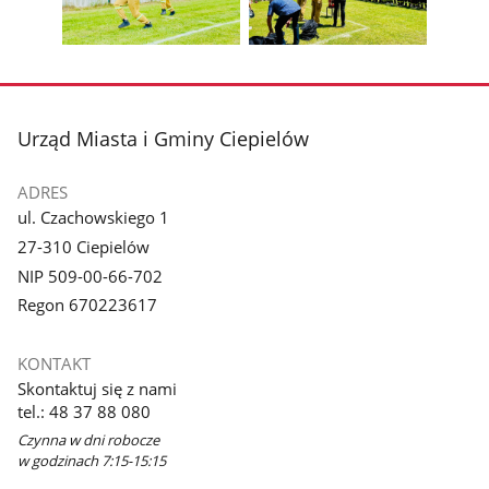
galerii.
galerii.
Pokaż
Pokaż
zdjęcie
zdjęcie
3
4
z
z
stopka
Urząd Miasta i Gminy Ciepielów
galerii.
galerii.
ADRES
ul. Czachowskiego 1
27-310 Ciepielów
NIP 509-00-66-702
Regon 670223617
KONTAKT
Skontaktuj się z nami
tel.: 48 37 88 080
Czynna w dni robocze
w godzinach 7:15-15:15