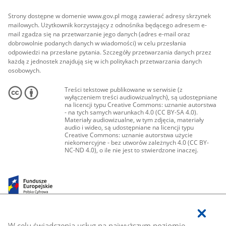
Strony dostępne w domenie www.gov.pl mogą zawierać adresy skrzynek
mailowych. Użytkownik korzystający z odnośnika będącego adresem e-
mail zgadza się na przetwarzanie jego danych (adres e-mail oraz
dobrowolnie podanych danych w wiadomości) w celu przesłania
odpowiedzi na przesłane pytania. Szczegóły przetwarzania danych przez
każdą z jednostek znajdują się w ich politykach przetwarzania danych
osobowych.
Treści tekstowe publikowane w serwisie (z
wyłączeniem treści audiowizualnych), są udostępniane
na licencji typu Creative Commons: uznanie autorstwa
- na tych samych warunkach 4.0 (CC BY-SA 4.0).
Materiały audiowizualne, w tym zdjęcia, materiały
audio i wideo, są udostępniane na licencji typu
Creative Commons: uznanie autorstwa użycie
niekomercyjne - bez utworów zależnych 4.0 (CC BY-
NC-ND 4.0), o ile nie jest to stwierdzone inaczej.
W celu świadczenia usług na najwyższym poziomie