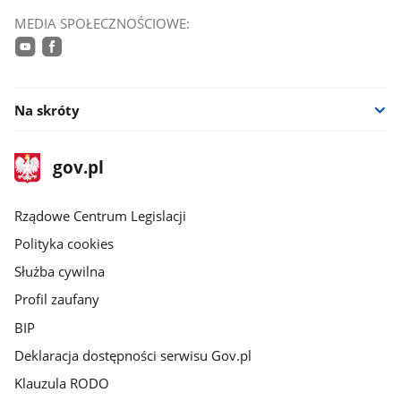
MEDIA SPOŁECZNOŚCIOWE:
youtube
facebook
Na skróty
stopka
Strona
gov.pl
gov.pl
główna
Rządowe Centrum Legislacji
Polityka cookies
Służba cywilna
Profil zaufany
BIP
Deklaracja dostępności serwisu Gov.pl
Klauzula RODO