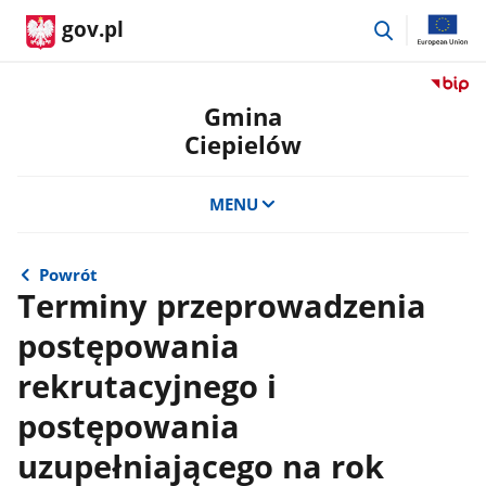
przejdź
gov.pl
do
wyszukiwar
Przejdź
do
Gmina
serwis
Ciepielów
Biulety
Informa
Publicz
MENU
Gmina
Ciepie
Powrót
Terminy przeprowadzenia
postępowania
rekrutacyjnego i
postępowania
uzupełniającego na rok