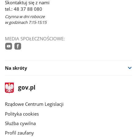
Skontaktuj się z nami
tel.: 48 37 88 080
Czynna w dni robocze
w godzinach 7:15-15:15
MEDIA SPOŁECZNOŚCIOWE:
youtube
facebook
Na skróty
stopka
Strona
gov.pl
gov.pl
główna
Rządowe Centrum Legislacji
Polityka cookies
Służba cywilna
Profil zaufany