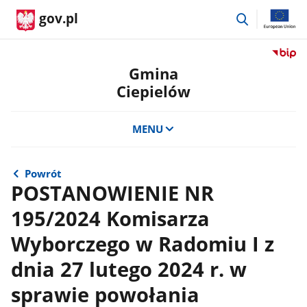
przejdź
gov.pl
do
wyszukiwar
Przejdź
do
Gmina
serwis
Ciepielów
Biulety
Informa
Publicz
MENU
Gmina
Ciepie
Powrót
POSTANOWIENIE NR
195/2024 Komisarza
Wyborczego w Radomiu I z
dnia 27 lutego 2024 r. w
sprawie powołania