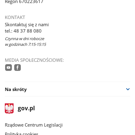
Regon 670223617
KONTAKT
Skontaktuj się z nami
tel.: 48 37 88 080
Czynna w dni robocze
w godzinach 7:15-15:15
MEDIA SPOŁECZNOŚCIOWE:
youtube
facebook
Na skróty
stopka
Strona
gov.pl
gov.pl
główna
Rządowe Centrum Legislacji
Polityka cookies