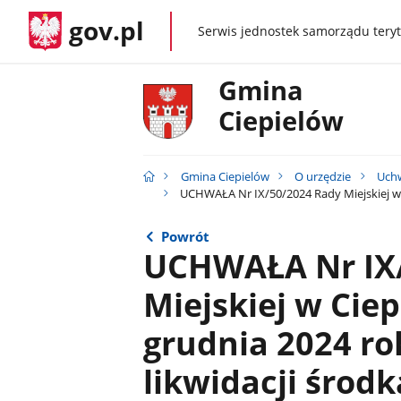
gov.pl
Serwis jednostek samorządu teryt
gov.pl
Gmina
Ciepielów
Gmina Ciepielów
O urzędzie
Uchw
UCHWAŁA Nr IX/50/2024 Rady Miejskiej w C
Powrót
UCHWAŁA Nr IX
Miejskiej w Ciep
grudnia 2024 ro
likwidacji środ