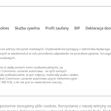
ookies
Służba cywilna
Profil zaufany
BIP
Deklaracja dos
ać adresy skrzynek mailowych. Użytkownik korzystający z odnośnika będącego 
nych w wiadomości) w celu przesłania odpowiedzi na przesłane pytania. Szczegó
 osobowych.
ie (z wyłączeniem treści audiowizualnych), są
ive Commons: uznanie autorstwa - na tych samych
ły audiowizualne, w tym zdjęcia, materiały audio i wideo,
eative Commons: uznanie autorstwa użycie niekomercyjne -
D 4.0), o ile nie jest to stwierdzone inaczej.
oziomie stosujemy pliki cookies. Korzystanie z naszej witryny 