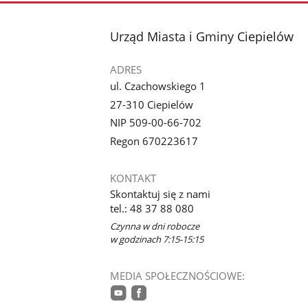
stopka
Urząd Miasta i Gminy Ciepielów
ADRES
ul. Czachowskiego 1
27-310 Ciepielów
NIP 509-00-66-702
Regon 670223617
KONTAKT
Skontaktuj się z nami
tel.: 48 37 88 080
Czynna w dni robocze
w godzinach 7:15-15:15
MEDIA SPOŁECZNOŚCIOWE: