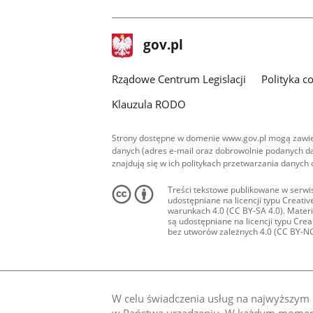
youtube
facebook
stopka
Strona
gov.pl
gov.pl
główna
Rządowe Centrum Legislacji
Polityka c
Klauzula RODO
Strony dostępne w domenie www.gov.pl mogą zawier
danych (adres e-mail oraz dobrowolnie podanych da
znajdują się w ich politykach przetwarzania danych
Treści tekstowe publikowane w serwis
udostępniane na licencji typu Creat
warunkach 4.0 (CC BY-SA 4.0). Materia
są udostępniane na licencji typu Cr
bez utworów zależnych 4.0 (CC BY-NC-N
W celu świadczenia usług na najwyższym p