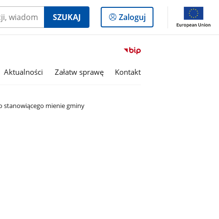
Logowanie
SZUKAJ
Zaloguj
do
panelu
Przejdź
do
serwisu
Aktualności
Załatw sprawę
Kontakt
Biuletyn
Informacji
Publicznej
ego stanowiącego mienie gminy
Gmina
Ciepielów