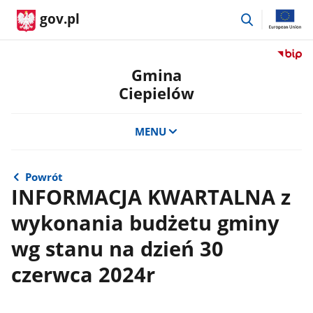
przejdź
gov.pl
do
wyszukiwar
Przejdź
do
Gmina
serwis
Ciepielów
Biulety
Informa
Publicz
MENU
Gmina
Ciepie
Powrót
INFORMACJA KWARTALNA z
wykonania budżetu gminy
wg stanu na dzień 30
czerwca 2024r