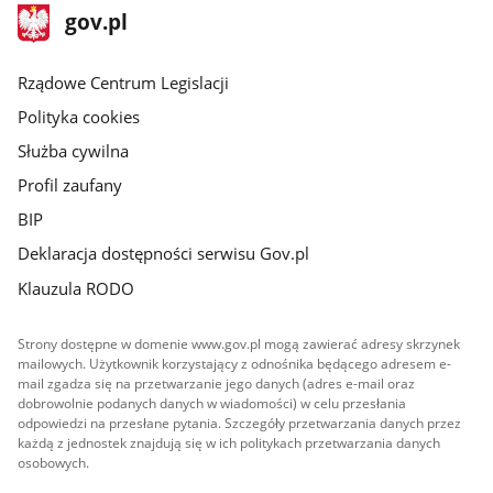
stopka
Strona
gov.pl
gov.pl
główna
Rządowe Centrum Legislacji
Polityka cookies
Służba cywilna
Profil zaufany
BIP
Deklaracja dostępności serwisu Gov.pl
Klauzula RODO
Strony dostępne w domenie www.gov.pl mogą zawierać adresy skrzynek
mailowych. Użytkownik korzystający z odnośnika będącego adresem e-
mail zgadza się na przetwarzanie jego danych (adres e-mail oraz
dobrowolnie podanych danych w wiadomości) w celu przesłania
odpowiedzi na przesłane pytania. Szczegóły przetwarzania danych przez
każdą z jednostek znajdują się w ich politykach przetwarzania danych
osobowych.