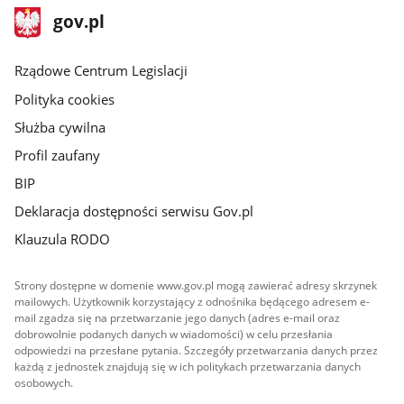
stopka
Strona
gov.pl
gov.pl
główna
Rządowe Centrum Legislacji
Polityka cookies
Służba cywilna
Profil zaufany
BIP
Deklaracja dostępności serwisu Gov.pl
Klauzula RODO
Strony dostępne w domenie www.gov.pl mogą zawierać adresy skrzynek
mailowych. Użytkownik korzystający z odnośnika będącego adresem e-
mail zgadza się na przetwarzanie jego danych (adres e-mail oraz
dobrowolnie podanych danych w wiadomości) w celu przesłania
odpowiedzi na przesłane pytania. Szczegóły przetwarzania danych przez
każdą z jednostek znajdują się w ich politykach przetwarzania danych
osobowych.