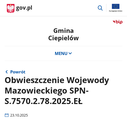
przejdź
gov.pl
do
wyszukiwar
Przejdź
do
Gmina
serwis
Ciepielów
Biulety
Informa
Publicz
MENU
Gmina
Ciepie
Powrót
Obwieszczenie Wojewody
Mazowieckiego SPN-
S.7570.2.78.2025.EŁ
23.10.2025