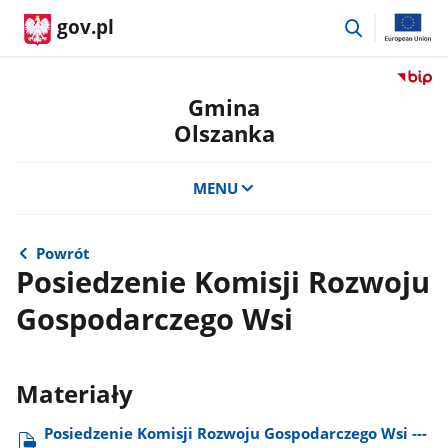
przejdź
gov.pl
do
wyszukiwar
Przejdź
do
Gmina
serwis
Olszanka
Biulety
Informa
Publicz
MENU
Gmina
Olszan
Powrót
Posiedzenie Komisji Rozwoju
Gospodarczego Wsi
Materiały
Posiedzenie Komisji Rozwoju Gospodarczego Wsi ---