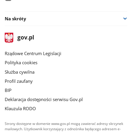
facebook
Na skróty
stopka
Strona
gov.pl
gov.pl
główna
Rządowe Centrum Legislacji
Polityka cookies
Służba cywilna
Profil zaufany
BIP
Deklaracja dostępności serwisu Gov.pl
Klauzula RODO
Strony dostępne w domenie www.gov.pl mogą zawierać adresy skrzynek
mailowych. Użytkownik korzystający z odnośnika będącego adresem e-