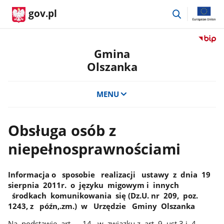
przejdź
gov.pl
do
wyszukiwar
Przejdź
do
Gmina
serwis
Olszanka
Biulety
Informa
Publicz
MENU
Gmina
Olszan
Obsługa osób z
niepełnosprawnościami
Informacja o sposobie realizacji ustawy z dnia 19
sierpnia 2011r. o języku migowym i innych
środkach komunikowania się (Dz.U. nr 209, poz.
1243, z późn,.zm.) w Urzędzie Gminy Olszanka
Na podstawie art. 14 w związku z art. 9 ust.3 i 4