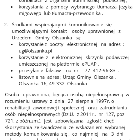
kontaktach z organami administracji publicznej ,
korzystania z pomocy wybranego tłumacza języka
migowego lub tłumacza-przewodnika .
Środkami wspierającymi komunikowanie się
umożliwiającymi kontakt osoby uprawnionej z
Urzędem Gminy Olszanka są:
korzystanie z poczty elektronicznej na adres :
ug@olszanka.pl
korzystanie z elektronicznej skrzynki podawczej
umieszczonej na platformie ePUAP ,
przesyłanie faksów na nr 77 412-96-83 .
listownie na adres ; Urząd Gminy Olszanka ,
Olszanka 16, 49-332 Olszanka .
Osoba uprawniona, będąca osobą niepełnosprawną w
rozumieniu ustawy z dnia 27 sierpnia 1997r. o
rehabilitacji zawodowej i społecznej oraz zatrudnianiu
osób niepełnosprawnych (Dz.U. z 2011r., nr 127, poz.
721, z późn.zm.), jest zobowiązana zgłosić chęć
skorzystania ze świadczenia ze wskazaniem wybranej
metody komunikowania się , co najmniej na 3 dni