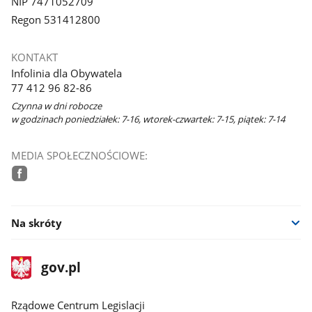
NIP 7471052709
Regon 531412800
KONTAKT
Infolinia dla Obywatela
77 412 96 82-86
Czynna w dni robocze
w godzinach poniedziałek: 7-16, wtorek-czwartek: 7-15, piątek: 7-14
MEDIA SPOŁECZNOŚCIOWE:
facebook
Na skróty
stopka
Strona
gov.pl
gov.pl
główna
Rządowe Centrum Legislacji