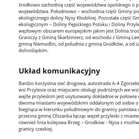
środkowo zachodnią część województwa opolskiego o po
województwa. Południowo – wschodnia część Gminy poło
ekologicznego doliny Nysy Kłodzkiej. Pozostała część 
ekologicznym – Doliny Pępickiego Potoku i Doliny Przyl
węzłowym obszarem europejskim jakim jest Dolina śro
Graniczy z Gminą Skarbimierz, od wschodu z Gminą Le
gminą Niemodlin, od południa z gminą Grodków, a od
dolnośląskim.
Układ komunikacyjny
Bardzo korzystna sieć drogowa, autostrada A-4 Zgorzel
wsi Przylesie oraz miejscami obsługi podróżnych we wsi 
węźle przyleskim jest usytuowany dokładnie w połowi
dwoma miastami wojewódzkimi oddalonym od siebie o
biegnąca w kierunku południowym do granicy państwa 
przecina gminę Olszanka łącząc węzeł przyleski z miast
również linia kolejowa Brzeg – Grodków - Nysa z możli
granicy czeskiej.