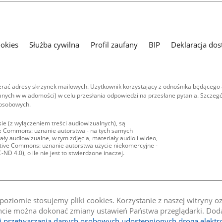
ookies
Służba cywilna
Profil zaufany
BIP
Deklaracja dos
ać adresy skrzynek mailowych. Użytkownik korzystający z odnośnika będącego 
nych w wiadomości) w celu przesłania odpowiedzi na przesłane pytania. Szczegó
 osobowych.
ie (z wyłączeniem treści audiowizualnych), są
ive Commons: uznanie autorstwa - na tych samych
ły audiowizualne, w tym zdjęcia, materiały audio i wideo,
eative Commons: uznanie autorstwa użycie niekomercyjne -
D 4.0), o ile nie jest to stwierdzone inaczej.
oziomie stosujemy pliki cookies. Korzystanie z naszej witryny 
e można dokonać zmiany ustawień Państwa przeglądarki. Dodat
li przetwarzania danych osobowych udostępnionych drogą elektr