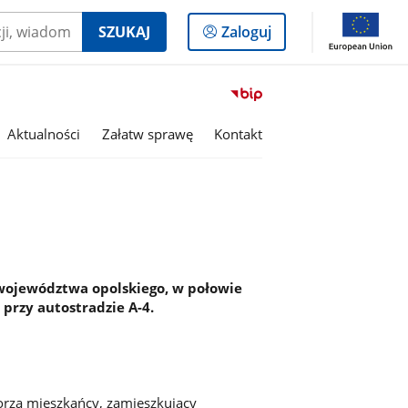
Logowanie
SZUKAJ
Zaloguj
do
panelu
Przejdź
do
serwisu
Aktualności
Załatw sprawę
Kontakt
Biuletyn
Informacji
Publicznej
Gmina
Olszanka
 województwa opolskiego, w połowie
przy autostradzie A-4.
rzą mieszkańcy, zamieszkujący