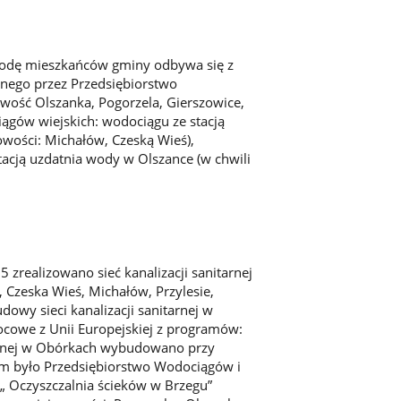
odę mieszkańców gminy odbywa się z
nego przez Przedsiębiorstwo
owość Olszanka, Pogorzela, Gierszowice,
iągów wiejskich: wodociągu ze stacją
owości: Michałów, Czeską Wieś),
acją uzdatnia wody w Olszance (w chwili
zrealizowano sieć kanalizacji sanitarnej
, Czeska Wieś, Michałów, Przylesie,
owy sieci kanalizacji sanitarnej w
cowe z Unii Europejskiej z programów:
tarnej w Obórkach wybudowano przy
em było Przedsiębiorstwo Wodociągów i
 „ Oczyszczalnia ścieków w Brzegu”