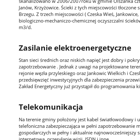
skanalizowano w 2006/2007roku w gminie Olszanka czte
Janów, Krzyżowice. Ścieki z tych miejscowości tłoczone 
Brzegu. Z trzech miejscowości ( Czeska Wieś, Jankowice
biologiczno-mechaniczo-chemicznej oczyszczalni ściek
m3/d.
Zasilanie elektroenergetyczne
Stan sieci średnich oraz niskich napięć jest dobry i pokr
zapotrzebowanie . Jednak z uwagi na projektowane ter
rejonie węzła przyleskiego oraz Jankowic Wielkich i C
przedsięwzięć inwestycyjnych dla zabezpieczenia prze
Zakład Energetyczny już przystąpił do programowania k
Telekomunikacja
Na terenie gminy położony jest kabel światłowodowy i 
telefoniczna zabezpieczająca w pełni zapotrzebowanie
gospodarczych w pełny i aktualnie najnowocześniejszy s
internetowa, przesyłanie wizji, ISDN i inne