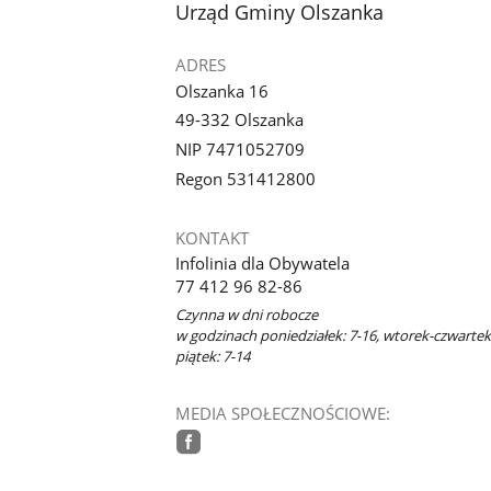
stopka
Urząd Gminy Olszanka
ADRES
Olszanka 16
49-332 Olszanka
NIP 7471052709
Regon 531412800
KONTAKT
Infolinia dla Obywatela
77 412 96 82-86
Czynna w dni robocze
w godzinach poniedziałek: 7-16, wtorek-czwartek:
piątek: 7-14
MEDIA SPOŁECZNOŚCIOWE:
facebook