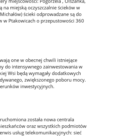
ry miejscowości: Pogorzela , Olszanka,
są na miejską oczyszczalnie ścieków w
, Michałów) ścieki odprowadzane są do
ów w Ptakowicach o przepustowości 360
ywają one w obecnej chwili istniejące
eny do intensywnego zainwestowania w
zeskiej Wsi będą wymagały dodatkowych
widywanego, zwiększonego poboru mocy.
ierunków inwestycyjnych.
uruchomiona została nowa centrala
 mieszkańców oraz wszystkich podmiotów
erwis usług telekomunikacyjnych: sieć