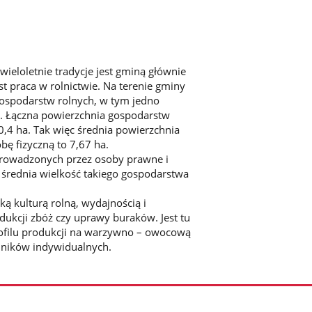
ieloletnie tradycje jest gminą głównie
t praca w rolnictwie. Na terenie gminy
gospodarstw rolnych, w tym jedno
a. Łączna powierzchnia gospodarstw
0,4 ha. Tak więc średnia powierzchnia
ę fizyczną to 7,67 ha.
 prowadzonych przez osoby prawne i
 średnia wielkość takiego gospodarstwa
ą kulturą rolną, wydajnością i
dukcji zbóż czy uprawy buraków. Jest tu
rofilu produkcji na warzywno – owocową
lników indywidualnych.