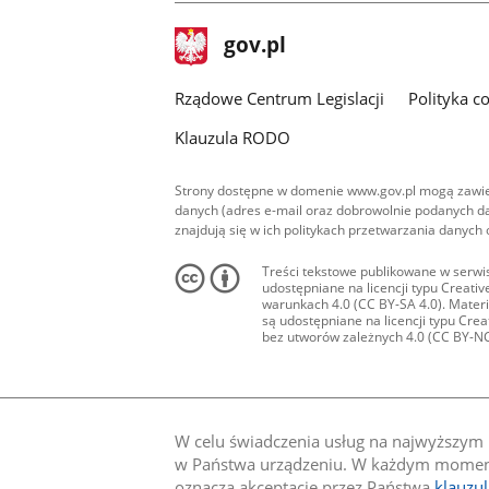
stopka
Strona
gov.pl
gov.pl
główna
Rządowe Centrum Legislacji
Polityka c
Klauzula RODO
Strony dostępne w domenie www.gov.pl mogą zawier
danych (adres e-mail oraz dobrowolnie podanych da
znajdują się w ich politykach przetwarzania danych
Treści tekstowe publikowane w serwis
udostępniane na licencji typu Creat
warunkach 4.0 (CC BY-SA 4.0). Materia
są udostępniane na licencji typu Cr
bez utworów zależnych 4.0 (CC BY-NC-N
W celu świadczenia usług na najwyższym p
w Państwa urządzeniu. W każdym momenci
oznacza akceptację przez Państwa
klauzu