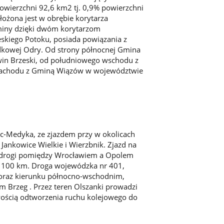
wierzchni 92,6 km2 tj. 0,9% powierzchni
żona jest w obrębie korytarza
Gminy dzięki dwóm korytarzom
eskiego Potoku, posiada powiązania z
dkowej Odry. Od strony północnej Gmina
win Brzeski, od południowego wschodu z
 zachodu z Gminą Wiązów w województwie
ec-Medyka, ze zjazdem przy w okolicach
Jankowice Wielkie i Wierzbnik. Zjazd na
e drogi pomiędzy Wrocławiem a Opolem
 100 km. Droga wojewódzka nr 401,
oraz kierunku północno-wschodnim,
em Brzeg . Przez teren Olszanki prowadzi
wością odtworzenia ruchu kolejowego do