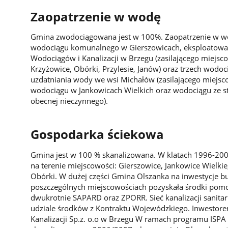
Zaopatrzenie w wodę
Gmina zwodociągowana jest w 100%. Zaopatrzenie w w
wodociągu komunalnego w Gierszowicach, eksploatowa
Wodociągów i Kanalizacji w Brzegu (zasilającego miejsc
Krzyżowice, Obórki, Przylesie, Janów) oraz trzech wodoc
uzdatniania wody we wsi Michałów (zasilającego miejsc
wodociągu w Jankowicach Wielkich oraz wodociągu ze st
obecnej nieczynnego).
Gospodarka ściekowa
Gmina jest w 100 % skanalizowana. W klatach 1996-2005 
na terenie miejscowości: Gierszowice, Jankowice Wielkie
Obórki. W dużej części Gmina Olszanka na inwestycje bud
poszczególnych miejscowościach pozyskała środki pomo
dwukrotnie SAPARD oraz ZPORR. Sieć kanalizacji sani
udziale środków z Kontraktu Wojewódzkiego. Inwestor
Kanalizacji Sp.z. o.o w Brzegu W ramach programu ISPA