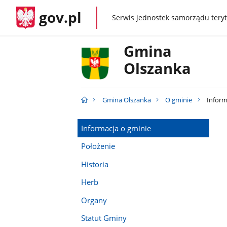
gov.pl
Serwis jednostek samorządu teryt
gov.pl
Gmina
Olszanka
Gmina Olszanka
O gminie
Inform
Informacja o gminie
Położenie
Historia
Herb
Organy
Statut Gminy