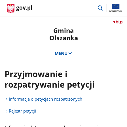
przejdź
gov.pl
do
wyszukiwar
Przejdź
do
Gmina
serwis
Olszanka
Biulety
Informa
Publicz
MENU
Gmina
Olszan
Przyjmowanie i
rozpatrywanie petycji
Informacje o petycjach rozpatrzonych
Rejestr petycji