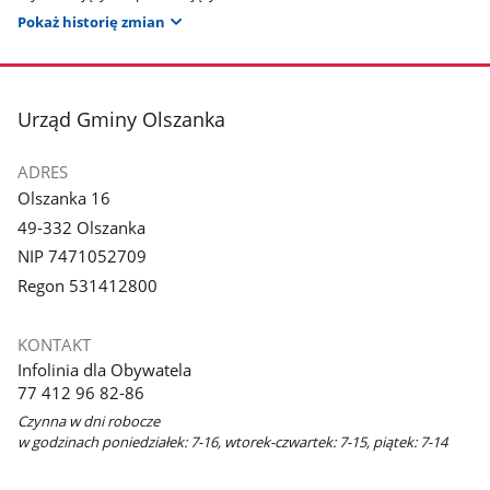
Pokaż historię zmian
stopka
Urząd Gminy Olszanka
ADRES
Olszanka 16
49-332 Olszanka
NIP 7471052709
Regon 531412800
KONTAKT
Infolinia dla Obywatela
77 412 96 82-86
Czynna w dni robocze
w godzinach poniedziałek: 7-16, wtorek-czwartek: 7-15, piątek: 7-14