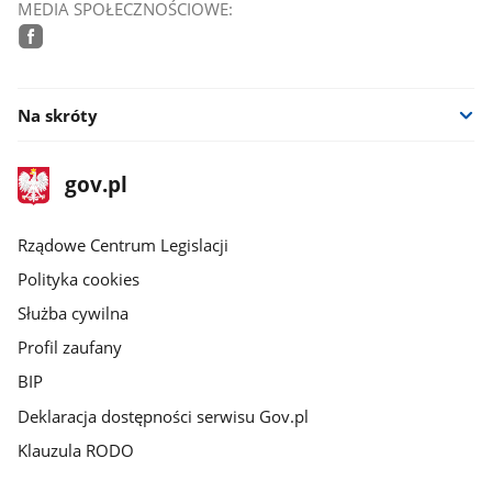
MEDIA SPOŁECZNOŚCIOWE:
facebook
Na skróty
stopka
Strona
gov.pl
gov.pl
główna
Rządowe Centrum Legislacji
Polityka cookies
Służba cywilna
Profil zaufany
BIP
Deklaracja dostępności serwisu Gov.pl
Klauzula RODO