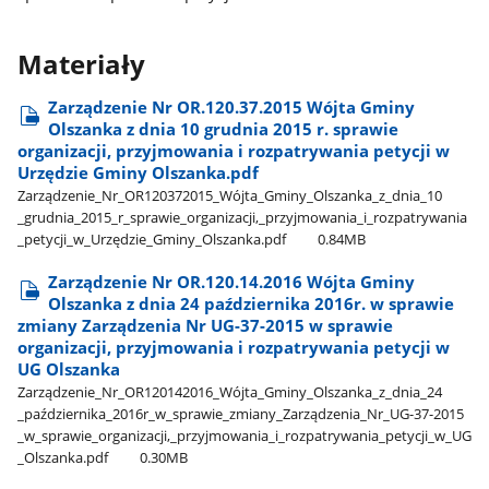
Materiały
Zarządzenie Nr OR.120.37.2015 Wójta Gminy
Olszanka z dnia 10 grudnia 2015 r. sprawie
organizacji, przyjmowania i rozpatrywania petycji w
Urzędzie Gminy Olszanka.pdf
Zarządzenie​_Nr​_OR120372015​_Wójta​_Gminy​_Olszanka​_z​_dnia​_10​
_grudnia​_2015​_r​_sprawie​_organizacji,​_przyjmowania​_i​_rozpatrywania​
_petycji​_w​_Urzędzie​_Gminy​_Olszanka.pdf
0.84MB
Zarządzenie Nr OR.120.14.2016 Wójta Gminy
Olszanka z dnia 24 października 2016r. w sprawie
zmiany Zarządzenia Nr UG-37-2015 w sprawie
organizacji, przyjmowania i rozpatrywania petycji w
UG Olszanka
Zarządzenie​_Nr​_OR120142016​_Wójta​_Gminy​_Olszanka​_z​_dnia​_24​
_października​_2016r​_w​_sprawie​_zmiany​_Zarządzenia​_Nr​_UG-37-2015​
_w​_sprawie​_organizacji,​_przyjmowania​_i​_rozpatrywania​_petycji​_w​_UG​
_Olszanka.pdf
0.30MB