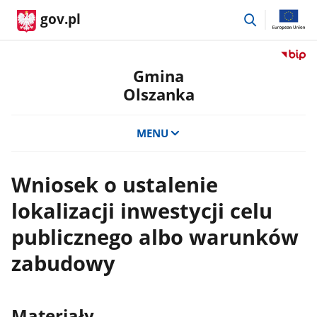
przejdź
gov.pl
do
wyszukiwar
Przejdź
do
Gmina
serwis
Olszanka
Biulety
Informa
Publicz
MENU
Gmina
Olszan
Wniosek o ustalenie
lokalizacji inwestycji celu
publicznego albo warunków
zabudowy
Materiały