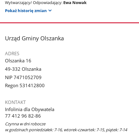
Wytwarzający/ Odpowiadający:
Ewa Nowak
Pokaż historię zmian
stopka
Urząd Gminy Olszanka
ADRES
Olszanka 16
49-332 Olszanka
NIP 7471052709
Regon 531412800
KONTAKT
Infolinia dla Obywatela
77 412 96 82-86
Czynna w dni robocze
w godzinach poniedziałek: 7-16, wtorek-czwartek: 7-15, piątek: 7-14