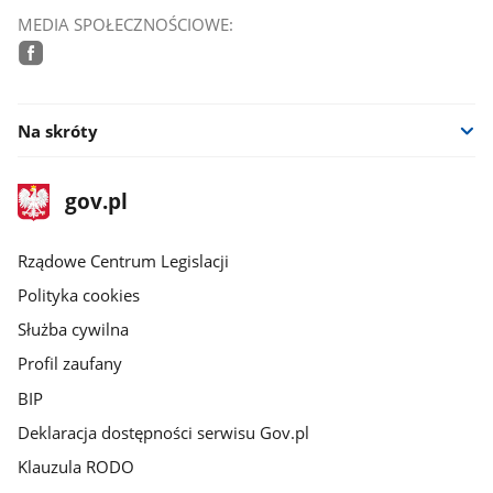
MEDIA SPOŁECZNOŚCIOWE:
facebook
Na skróty
stopka
Strona
gov.pl
gov.pl
główna
Rządowe Centrum Legislacji
Polityka cookies
Służba cywilna
Profil zaufany
BIP
Deklaracja dostępności serwisu Gov.pl
Klauzula RODO