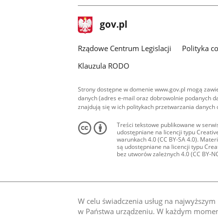
stopka
Strona
gov.pl
gov.pl
główna
Rządowe Centrum Legislacji
Polityka c
Klauzula RODO
Strony dostępne w domenie www.gov.pl mogą zawier
danych (adres e-mail oraz dobrowolnie podanych da
znajdują się w ich politykach przetwarzania danych
Treści tekstowe publikowane w serwis
udostępniane na licencji typu Creat
warunkach 4.0 (CC BY-SA 4.0). Materia
są udostępniane na licencji typu Cr
bez utworów zależnych 4.0 (CC BY-NC-N
W celu świadczenia usług na najwyższym p
w Państwa urządzeniu. W każdym momenci