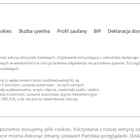
ookies
Służba cywilna
Profil zaufany
BIP
Deklaracja dos
ać adresy skrzynek mailowych. Użytkownik korzystający z odnośnika będącego 
nych w wiadomości) w celu przesłania odpowiedzi na przesłane pytania. Szczegó
 osobowych.
ie (z wyłączeniem treści audiowizualnych), są
ive Commons: uznanie autorstwa - na tych samych
ły audiowizualne, w tym zdjęcia, materiały audio i wideo,
eative Commons: uznanie autorstwa użycie niekomercyjne -
D 4.0), o ile nie jest to stwierdzone inaczej.
oziomie stosujemy pliki cookies. Korzystanie z naszej witryny 
e można dokonać zmiany ustawień Państwa przeglądarki. Dodat