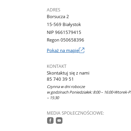
ADRES
Borsucza 2
15-569 Białystok
NIP 9661579415
Regon 050658396
Link
Pokaż na mapie
otworzy
się
KONTAKT
w
Skontaktuj się z nami
nowym
85 740 39 51
oknie
Czynna w dni robocze
w godzinach Poniedziałek: 8:00 – 16:00-Wtorek-Pi
– 15:30
MEDIA SPOŁECZNOŚCIOWE:
facebook
youtube