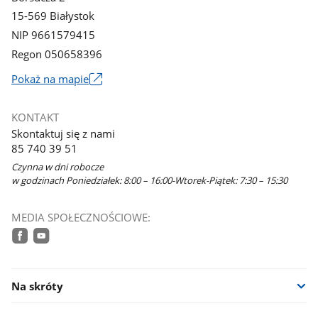
15-569 Białystok
NIP 9661579415
Regon 050658396
Link
Pokaż na mapie
otworzy
się
KONTAKT
w
Skontaktuj się z nami
nowym
85 740 39 51
oknie
Czynna w dni robocze
w godzinach Poniedziałek: 8:00 – 16:00-Wtorek-Piątek: 7:30 – 15:30
MEDIA SPOŁECZNOŚCIOWE:
facebook
youtube
Na skróty