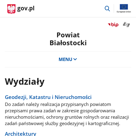
przejdź
gov.pl
do
wyszukiwar
Otwór
Przejdź
okno
do
Powiat
z
serwisu
Białostocki
tłuma
Biuletyn
języka
Informacji
migow
Publicznej
MENU
Powiat
Białostocki
Wydziały
Geodezji, Katastru i Nieruchomości
Do zadań należy realizacja przypisanych powiatom
przepisami prawa zadań w zakresie gospodarowania
nieruchomościami, ochrony gruntów rolnych oraz realizacji
zadań państwowej służby geodezyjnej i kartograficznej.
Architektury