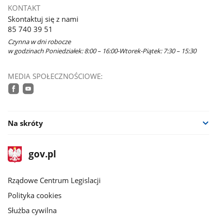
się
KONTAKT
w
Skontaktuj się z nami
nowym
85 740 39 51
oknie
Czynna w dni robocze
w godzinach Poniedziałek: 8:00 – 16:00-Wtorek-Piątek: 7:30 – 15:30
MEDIA SPOŁECZNOŚCIOWE:
facebook
youtube
Na skróty
stopka
Strona
gov.pl
gov.pl
główna
Rządowe Centrum Legislacji
Polityka cookies
Służba cywilna