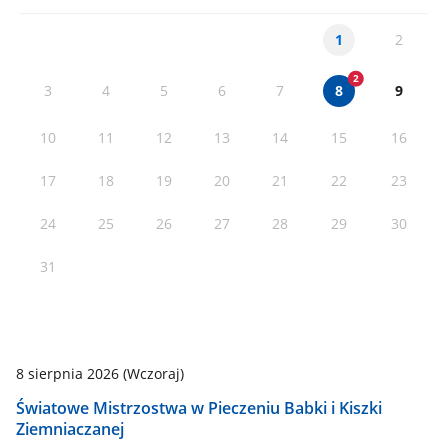
2
1
3
4
5
6
7
9
8
10
11
12
13
14
15
16
17
18
19
20
21
22
23
24
25
26
27
28
29
30
31
8 sierpnia 2026
(Wczoraj)
8 
Światowe Mistrzostwa w Pieczeniu Babki i Kiszki
Ry
Ziemniaczanej
S