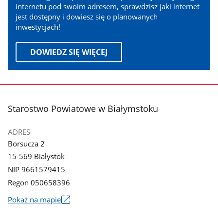
internetu pod swoim adresem, sprawdzisz jaki internet
jest dostępny i dowiesz się o planowanych
inwestycjach!
DOWIEDZ SIĘ WIĘCEJ
stopka
Starostwo Powiatowe w Białymstoku
ADRES
Borsucza 2
15-569 Białystok
NIP 9661579415
Regon 050658396
Link
Pokaż na mapie
otworzy