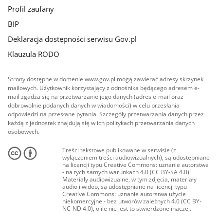
Profil zaufany
BIP
Deklaracja dostępności serwisu Gov.pl
Klauzula RODO
Strony dostępne w domenie www.gov.pl mogą zawierać adresy skrzynek
mailowych. Użytkownik korzystający z odnośnika będącego adresem e-
mail zgadza się na przetwarzanie jego danych (adres e-mail oraz
dobrowolnie podanych danych w wiadomości) w celu przesłania
odpowiedzi na przesłane pytania. Szczegóły przetwarzania danych przez
każdą z jednostek znajdują się w ich politykach przetwarzania danych
osobowych.
Treści tekstowe publikowane w serwisie (z
wyłączeniem treści audiowizualnych), są udostępniane
na licencji typu Creative Commons: uznanie autorstwa
- na tych samych warunkach 4.0 (CC BY-SA 4.0).
Materiały audiowizualne, w tym zdjęcia, materiały
audio i wideo, są udostępniane na licencji typu
Creative Commons: uznanie autorstwa użycie
niekomercyjne - bez utworów zależnych 4.0 (CC BY-
NC-ND 4.0), o ile nie jest to stwierdzone inaczej.