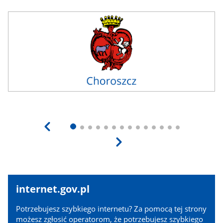
internet.gov.pl
internet.gov.pl
Potrzebujesz szybkiego internetu? Za pomocą tej strony
możesz zgłosić operatorom, że potrzebujesz szybkiego