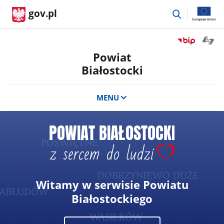
przejdź
gov.pl
do
wyszukiwar
Otwór
Przejdź
okno
do
Powiat
z
serwisu
Białostocki
tłuma
Biuletyn
języka
Informacji
migow
Publicznej
MENU
Powiat
Białostocki
Witamy w serwisie Powiatu
Białostockiego