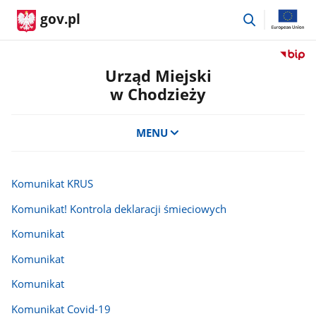
przejdź
gov.pl
do
wyszukiwar
Przejdź
do
Urząd Miejski
serwis
w Chodzieży
Biulety
Informa
Publicz
MENU
Urząd
Miejski
w
Komunikat KRUS
Chodzi
Komunikat! Kontrola deklaracji śmieciowych
Komunikat
Komunikat
Komunikat
Komunikat Covid-19