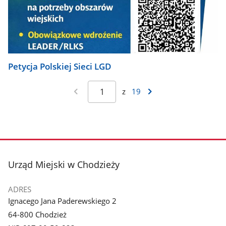
Petycja Polskiej Sieci LGD
z
19
stopka
Urząd Miejski w Chodzieży
ADRES
Ignacego Jana Paderewskiego 2
64-800 Chodzież