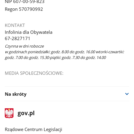
NIP 607-00-59-823
Regon 570790992
KONTAKT
Infolinia dla Obywatela
67-2827171
Czynna w dni robocze
w godzinach poniedziałki: godz. 8.00 do godz. 16.00 wtorki-czwartki:
godz. 7.00 do godz. 15.30-piątki: godz. 7.30 do godz. 14.00
MEDIA SPOŁECZNOŚCIOWE:
Na skróty
stopka
Strona
gov.pl
gov.pl
główna
Rządowe Centrum Legislacji