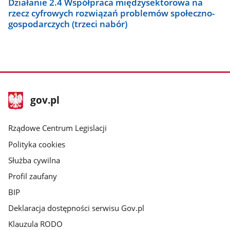
Działanie 2.4 Współpraca międzysektorowa na
rzecz cyfrowych rozwiązań problemów społeczno-
gospodarczych (trzeci nabór)
stopka
Strona
gov.pl
gov.pl
główna
Rządowe Centrum Legislacji
Polityka cookies
Służba cywilna
Profil zaufany
BIP
Deklaracja dostępności serwisu Gov.pl
Klauzula RODO