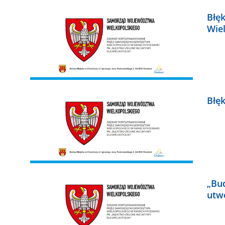
Błęk
Wie
Błęk
„Bu
utw