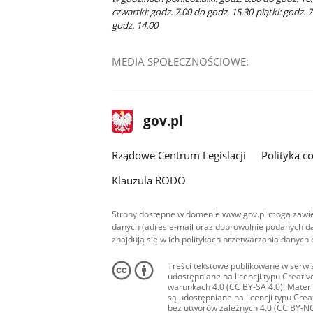
czwartki: godz. 7.00 do godz. 15.30-piątki: godz. 
godz. 14.00
MEDIA SPOŁECZNOŚCIOWE:
stopka
Strona
gov.pl
gov.pl
główna
Rządowe Centrum Legislacji
Polityka c
Klauzula RODO
Strony dostępne w domenie www.gov.pl mogą zawier
danych (adres e-mail oraz dobrowolnie podanych da
znajdują się w ich politykach przetwarzania danych
Treści tekstowe publikowane w serwis
udostępniane na licencji typu Creat
warunkach 4.0 (CC BY-SA 4.0). Materia
są udostępniane na licencji typu Cr
bez utworów zależnych 4.0 (CC BY-NC-N