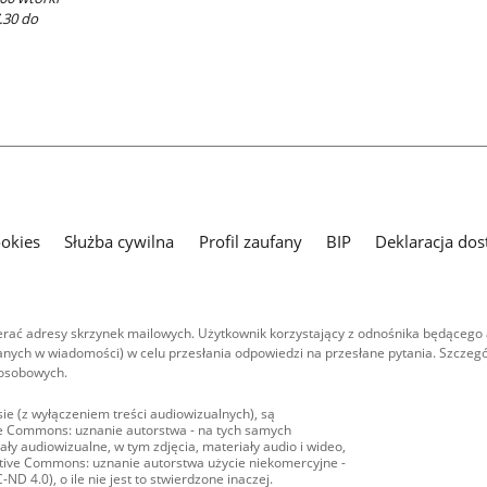
7.30 do
ookies
Służba cywilna
Profil zaufany
BIP
Deklaracja dos
ać adresy skrzynek mailowych. Użytkownik korzystający z odnośnika będącego 
nych w wiadomości) w celu przesłania odpowiedzi na przesłane pytania. Szczegó
 osobowych.
ie (z wyłączeniem treści audiowizualnych), są
ive Commons: uznanie autorstwa - na tych samych
ły audiowizualne, w tym zdjęcia, materiały audio i wideo,
eative Commons: uznanie autorstwa użycie niekomercyjne -
D 4.0), o ile nie jest to stwierdzone inaczej.