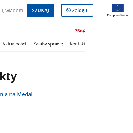
Logowanie
SZUKAJ
Zaloguj
do
panelu
Przejdź
do
serwisu
Aktualności
Załatw sprawę
Kontakt
Biuletyn
Informacji
Publicznej
Urząd
ekty
Miejski
w
Chodzieży
tnia na Medal