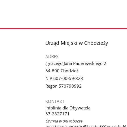
stopka
Urząd Miejski w Chodzieży
ADRES
Ignacego Jana Paderewskiego 2
64-800 Chodzież
NIP 607-00-59-823
Regon 570790992
KONTAKT
Infolinia dla Obywatela
67-2827171
Czynna w dni robocze
w godzinach poniedziałki: godz. 8.00 do godz. 16.