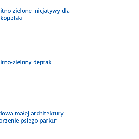
itno-zielone inicjatywy dla
lkopolski
itno-zielony deptak
dowa małej architektury –
orzenie psiego parku”