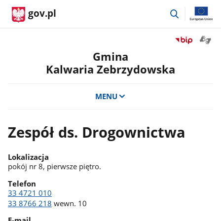
przejdź
gov.pl
do
wyszukiwar
Otwór
Przejdź
okno
do
Gmina
z
serwisu
Kalwaria Zebrzydowska
tłuma
Biuletyn
języka
Informacji
migow
Publicznej
MENU
Gmina
Kalwaria
Zebrzydowsk
Zespół ds. Drogownictwa
Lokalizacja
pokój nr 8, pierwsze piętro.
Telefon
33 4721 010
33 8766 218
wewn. 10
E-mail