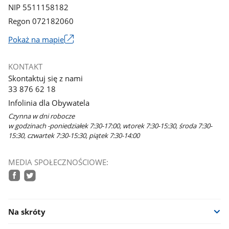
NIP 5511158182
Regon 072182060
Link
Pokaż na mapie
otworzy
się
KONTAKT
w
Skontaktuj się z nami
nowym
33 876 62 18
oknie
Infolinia dla Obywatela
Czynna w dni robocze
w godzinach -poniedziałek 7:30-17:00, wtorek 7:30-15:30, środa 7:30-
15:30, czwartek 7:30-15:30, piątek 7:30-14:00
MEDIA SPOŁECZNOŚCIOWE:
facebook
twitter
Na skróty