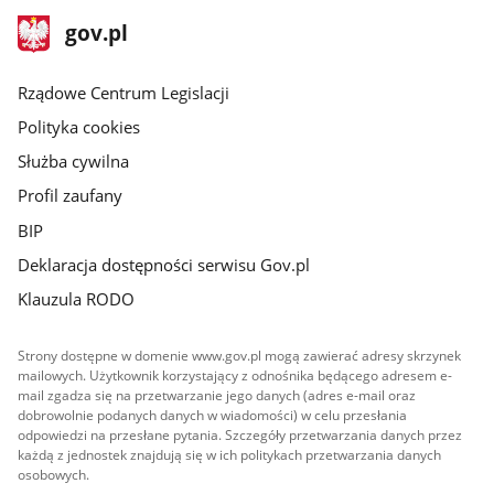
stopka
Strona
gov.pl
gov.pl
główna
Rządowe Centrum Legislacji
Polityka cookies
Służba cywilna
Profil zaufany
BIP
Deklaracja dostępności serwisu Gov.pl
Klauzula RODO
Strony dostępne w domenie www.gov.pl mogą zawierać adresy skrzynek
mailowych. Użytkownik korzystający z odnośnika będącego adresem e-
mail zgadza się na przetwarzanie jego danych (adres e-mail oraz
dobrowolnie podanych danych w wiadomości) w celu przesłania
odpowiedzi na przesłane pytania. Szczegóły przetwarzania danych przez
każdą z jednostek znajdują się w ich politykach przetwarzania danych
osobowych.