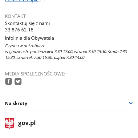
otworzy
się
KONTAKT
w
Skontaktuj się z nami
nowym
33 876 62 18
oknie
Infolinia dla Obywatela
Czynna w dni robocze
w godzinach -poniedziałek 7:30-17:00, wtorek 7:30-15:30, środa 7:30-
15:30, czwartek 7:30-15:30, piątek 7:30-14:00
MEDIA SPOŁECZNOŚCIOWE:
facebook
twitter
Na skróty
stopka
Strona
gov.pl
gov.pl
główna