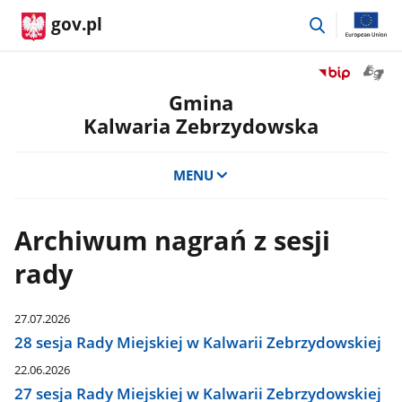
przejdź
gov.pl
do
wyszukiwar
Otwór
Przejdź
okno
do
Gmina
z
serwisu
Kalwaria Zebrzydowska
tłuma
Biuletyn
języka
Informacji
migow
Publicznej
MENU
Gmina
Kalwaria
Zebrzydowsk
Archiwum nagrań z sesji
rady
27.07.2026
28 sesja Rady Miejskiej w Kalwarii Zebrzydowskiej
22.06.2026
27 sesja Rady Miejskiej w Kalwarii Zebrzydowskiej