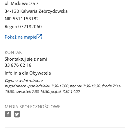
ul. Mickiewicza 7
34-130 Kalwaria Zebrzydowska
NIP 5511158182
Regon 072182060
Link
Pokaż na mapie
otworzy
się
KONTAKT
w
Skontaktuj się z nami
nowym
33 876 62 18
oknie
Infolinia dla Obywatela
Czynna w dni robocze
w godzinach -poniedziałek 7:30-17:00, wtorek 7:30-15:30, środa 7:30-
15:30, czwartek 7:30-15:30, piątek 7:30-14:00
MEDIA SPOŁECZNOŚCIOWE:
facebook
twitter