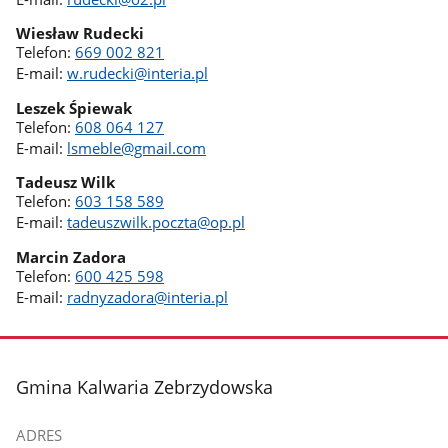
Wiesław Rudecki
Telefon:
669 002 821
E-mail:
w.rudecki@interia.pl
Leszek Śpiewak
Telefon:
608 064 127
E-mail:
lsmeble@gmail.com
Tadeusz Wilk
Telefon:
603 158 589
E-mail:
tadeuszwilk.poczta@op.pl
Marcin Zadora
Telefon:
600 425 598
E-mail:
radnyzadora@interia.pl
stopka
Gmina Kalwaria Zebrzydowska
ADRES