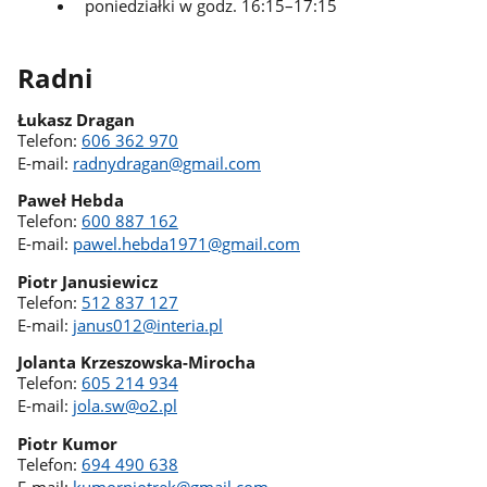
poniedziałki w godz. 16:15–17:15
Radni
Łukasz Dragan
Telefon:
606 362 970
E-mail:
radnydragan@gmail.com
Paweł Hebda
Telefon:
600 887 162
E-mail:
pawel.hebda1971@gmail.com
Piotr Janusiewicz
Telefon:
512 837 127
E-mail:
janus012@interia.pl
Jolanta Krzeszowska-Mirocha
Telefon:
605 214 934
E-mail:
jola.sw@o2.pl
Piotr Kumor
Telefon:
694 490 638
E-mail:
kumorpiotrek@gmail.com