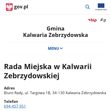
przejdź
gov.pl
do
wyszukiwar
Otwór
Przejdź
okno
do
Gmina
z
serwisu
Kalwaria Zebrzydowska
tłuma
Biuletyn
języka
Informacji
migow
Publicznej
MENU
Gmina
Kalwaria
Zebrzydowsk
Rada Miejska w Kalwarii
Zebrzydowskiej
Adres
Biuro Rady, ul. Targowa 1B, 34-130 Kalwaria Zebrzydowska
Telefon
694 457 951