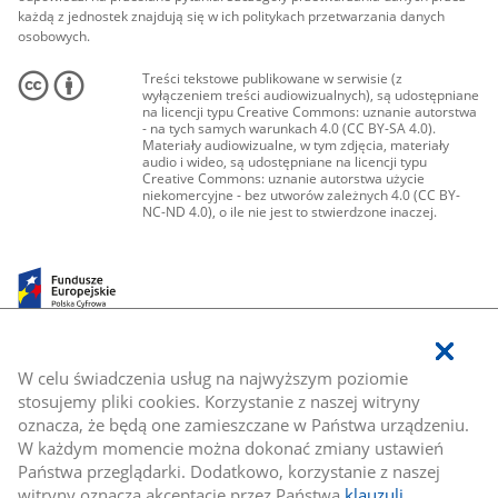
każdą z jednostek znajdują się w ich politykach przetwarzania danych
osobowych.
Treści tekstowe publikowane w serwisie (z
wyłączeniem treści audiowizualnych), są udostępniane
na licencji typu Creative Commons: uznanie autorstwa
- na tych samych warunkach 4.0 (CC BY-SA 4.0).
Materiały audiowizualne, w tym zdjęcia, materiały
audio i wideo, są udostępniane na licencji typu
Creative Commons: uznanie autorstwa użycie
niekomercyjne - bez utworów zależnych 4.0 (CC BY-
NC-ND 4.0), o ile nie jest to stwierdzone inaczej.
W celu świadczenia usług na najwyższym poziomie
stosujemy pliki cookies. Korzystanie z naszej witryny
oznacza, że będą one zamieszczane w Państwa urządzeniu.
W każdym momencie można dokonać zmiany ustawień
Państwa przeglądarki. Dodatkowo, korzystanie z naszej
witryny oznacza akceptację przez Państwa
klauzuli