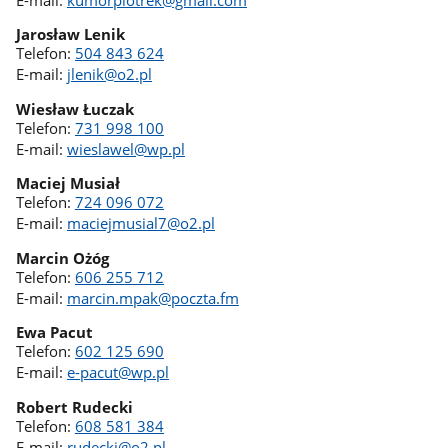
Jarosław Lenik
Telefon:
504 843 624
E-mail:
jlenik@o2.pl
Wiesław Łuczak
Telefon:
731 998 100
E-mail:
wieslawel@wp.pl
Maciej Musiał
Telefon:
724 096 072
E-mail:
maciejmusial7@o2.pl
Marcin Ożóg
Telefon:
606 255 712
E-mail:
marcin.mpak@poczta.fm
Ewa Pacut
Telefon:
602 125 690
E-mail:
e-pacut@wp.pl
Robert Rudecki
Telefon:
608 581 384
E-mail:
rudecki@o2.pl