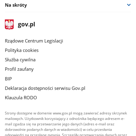
Na skróty
stopka
Strona
gov.pl
gov.pl
główna
Rządowe Centrum Legislacji
Polityka cookies
Służba cywilna
Profil zaufany
BIP
Deklaracja dostępności serwisu Gov.pl
Klauzula RODO
Strony dostępne w domenie www.gov.pl mogą zawierać adresy skrzynek
mailowych. Użytkownik korzystający z odnośnika będącego adresem e-
mail zgadza się na przetwarzanie jego danych (adres e-mail oraz
dobrowolnie podanych danych w wiadomości) w celu przesłania
odpowiedzi na przesłane pytania. Szczegóły przetwarzania danych przez