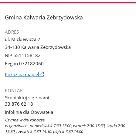
stopka
Gmina Kalwaria Zebrzydowska
ADRES
ul. Mickiewicza 7
34-130 Kalwaria Zebrzydowska
NIP 5511158182
Regon 072182060
Link
Pokaż na mapie
otworzy
się
KONTAKT
w
Skontaktuj się z nami
nowym
33 876 62 18
oknie
Infolinia dla Obywatela
Czynna w dni robocze
w godzinach -poniedziałek 7:30-17:00, wtorek 7:30-15:30, środa 7:30-
15:30, czwartek 7:30-15:30, piątek 7:30-14:00