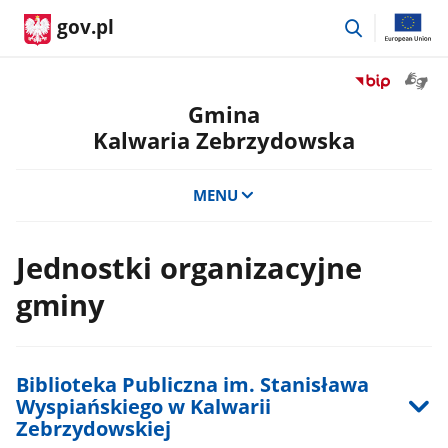
przejdź
gov.pl
do
wyszukiwar
Otwór
Przejdź
okno
do
Gmina
z
serwisu
Kalwaria Zebrzydowska
tłuma
Biuletyn
języka
Informacji
migow
Publicznej
MENU
Gmina
Kalwaria
Zebrzydowsk
Jednostki organizacyjne
gminy
Biblioteka Publiczna im. Stanisława
Wyspiańskiego w Kalwarii
Zebrzydowskiej