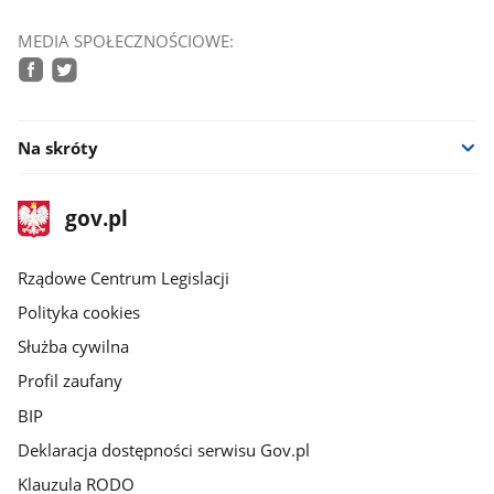
MEDIA SPOŁECZNOŚCIOWE:
facebook
twitter
Na skróty
stopka
Strona
gov.pl
gov.pl
główna
Rządowe Centrum Legislacji
Polityka cookies
Służba cywilna
Profil zaufany
BIP
Deklaracja dostępności serwisu Gov.pl
Klauzula RODO