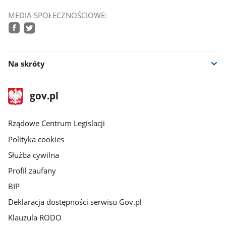
MEDIA SPOŁECZNOŚCIOWE:
facebook
twitter
Na skróty
stopka
Strona
gov.pl
gov.pl
główna
Rządowe Centrum Legislacji
Polityka cookies
Służba cywilna
Profil zaufany
BIP
Deklaracja dostępności serwisu Gov.pl
Klauzula RODO