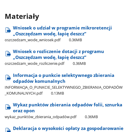
Materiały
Wniosek o udział w programie mikroretencji
„Oszczędzam wodę, łapię deszcz”
oszczedzam​_wode​_wniosek.pdf
0.36MB
Wniosek o rozliczenie dotacji z programu
„Oszczędzam wodę, łapię deszcz”
oszczedzam​_wode​_rozliczenie.pdf
0.36MB
Informacja o punkcie selektywnego zbierania
odpadów komunalnych
INFORMACJA​_O​_PUNKCIE​_SELEKTYWNEGO​_ZBIERANIA​_ODPADÓW​
_KOMUNALNYCH.pdf
0.13MB
Wykaz punktów zbierania odpadów folii, sznurka
oraz opon
wykaz​_punktów​_zbierania​_odpadów.pdf
0.36MB
Deklaracja o wysokości opłaty za gospodarowanie