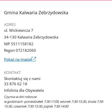
stopka
Gmina Kalwaria Zebrzydowska
ADRES
ul. Mickiewicza 7
34-130 Kalwaria Zebrzydowska
NIP 5511158182
Regon 072182060
Link
Pokaż na mapie
otworzy
się
KONTAKT
w
Skontaktuj się z nami
nowym
33 876 62 18
oknie
Infolinia dla Obywatela
Czynna w dni robocze
w godzinach -poniedziałek 7:30-17:00, wtorek 7:30-15:30, środa 7:30-
15:30, czwartek 7:30-15:30, piątek 7:30-14:00