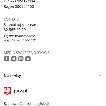
NIP 563-00-16-442
Regon 000594100
KONTAKT
Skontaktuj się z nami
82 565 20 70
Czynna w dni robocze
w godzinach 7:30-15:30
MEDIA SPOŁECZNOŚCIOWE:
facebook
twitter
instagram
youtube
Na skróty
stopka
Strona
gov.pl
gov.pl
główna
Rządowe Centrum Legislacji