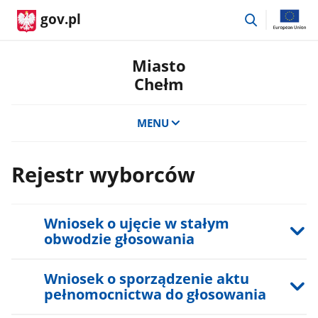
przejdź
gov.pl
do
wyszukiwar
Miasto
Chełm
MENU
Rejestr wyborców
Wniosek o ujęcie w stałym
obwodzie głosowania
Wniosek o sporządzenie aktu
pełnomocnictwa do głosowania