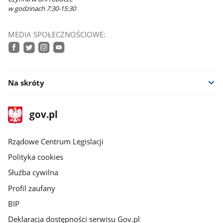
w godzinach 7:30-15:30
MEDIA SPOŁECZNOŚCIOWE:
facebook
twitter
instagram
youtube
Na skróty
stopka
Strona
gov.pl
gov.pl
główna
Rządowe Centrum Legislacji
Polityka cookies
Służba cywilna
Profil zaufany
BIP
Deklaracja dostępności serwisu Gov.pl