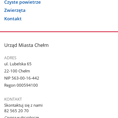
Czyste powietrze
Zwierzęta
Kontakt
stopka
Urząd Miasta Chełm
ADRES
ul. Lubelska 65
22-100 Chełm
NIP 563-00-16-442
Regon 000594100
KONTAKT
Skontaktuj się z nami
82 565 20 70
Czynna w dni robocze