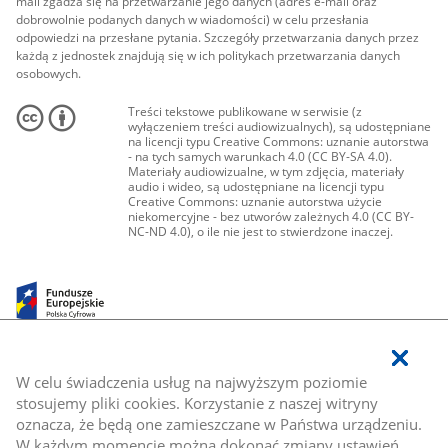
mail zgadza się na przetwarzanie jego danych (adres e-mail oraz
dobrowolnie podanych danych w wiadomości) w celu przesłania
odpowiedzi na przesłane pytania. Szczegóły przetwarzania danych przez
każdą z jednostek znajdują się w ich politykach przetwarzania danych
osobowych.
Treści tekstowe publikowane w serwisie (z
wyłączeniem treści audiowizualnych), są udostępniane
na licencji typu Creative Commons: uznanie autorstwa
- na tych samych warunkach 4.0 (CC BY-SA 4.0).
Materiały audiowizualne, w tym zdjęcia, materiały
audio i wideo, są udostępniane na licencji typu
Creative Commons: uznanie autorstwa użycie
niekomercyjne - bez utworów zależnych 4.0 (CC BY-
NC-ND 4.0), o ile nie jest to stwierdzone inaczej.
W celu świadczenia usług na najwyższym poziomie
stosujemy pliki cookies. Korzystanie z naszej witryny
oznacza, że będą one zamieszczane w Państwa urządzeniu.
W każdym momencie można dokonać zmiany ustawień