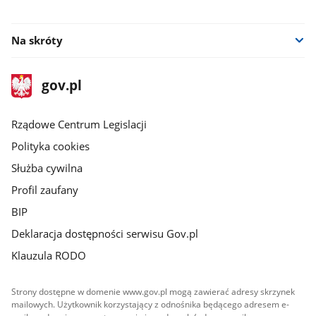
facebook
twitter
instagram
youtube
Na skróty
stopka
Strona
gov.pl
gov.pl
główna
Rządowe Centrum Legislacji
Polityka cookies
Służba cywilna
Profil zaufany
BIP
Deklaracja dostępności serwisu Gov.pl
Klauzula RODO
Strony dostępne w domenie www.gov.pl mogą zawierać adresy skrzynek
mailowych. Użytkownik korzystający z odnośnika będącego adresem e-