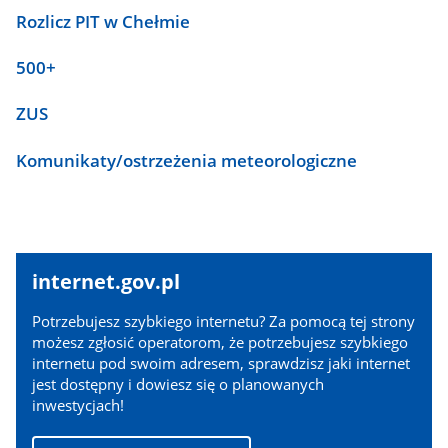
Rozlicz PIT w Chełmie
500+
ZUS
Komunikaty/ostrzeżenia meteorologiczne
internet.gov.pl
internet.gov.pl
Potrzebujesz szybkiego internetu? Za pomocą tej strony
możesz zgłosić operatorom, że potrzebujesz szybkiego
internetu pod swoim adresem, sprawdzisz jaki internet
jest dostępny i dowiesz się o planowanych
inwestycjach!