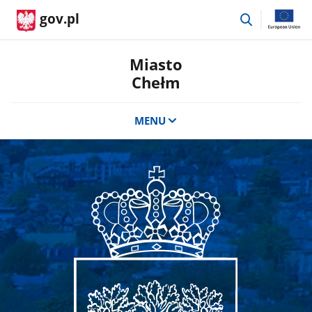
przejdź
gov.pl
do
wyszukiwar
Miasto
Chełm
MENU