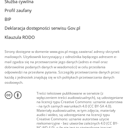
Służba cywilna
Profil zaufany
BIP
Deklaracja dostępności serwisu Gov.pl
Klauzula RODO
Strony dostępne w domenie www.gov.pl mogą zawierać adresy skrzynek
mailowych. Użytkownik korzystający z odnośnika będącego adresem e-
mail zgadza się na przetwarzanie jego danych (adres e-mail oraz
dobrowolnie podanych danych w wiadomości) w celu przesłania
odpowiedzi na przesłane pytania. Szczegóły przetwarzania danych przez
każdą z jednostek znajdują się w ich politykach przetwarzania danych
osobowych.
Treści tekstowe publikowane w serwisie (z
wyłączeniem treści audiowizualnych), są udostępniane
na licencji typu Creative Commons: uznanie autorstwa
- na tych samych warunkach 4.0 (CC BY-SA 4.0).
Materiały audiowizualne, w tym zdjęcia, materiały
audio i wideo, są udostępniane na licencji typu
Creative Commons: uznanie autorstwa użycie
niekomercyjne - bez utworów zależnych 4.0 (CC BY-
NC-ND 4.0), o ile nie jest to stwierdzone inaczej.