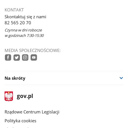
KONTAKT
Skontaktuj się z nami
82 565 20 70
Czynna w dni robocze
w godzinach 7:30-15:30
MEDIA SPOŁECZNOŚCIOWE:
facebook
twitter
instagram
youtube
Na skróty
stopka
Strona
gov.pl
gov.pl
główna
Rządowe Centrum Legislacji
Polityka cookies