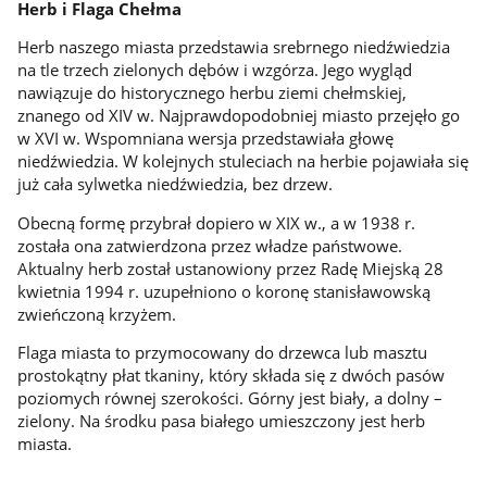
Herb i Flaga Chełma
Herb naszego miasta przedstawia srebrnego niedźwiedzia
na tle trzech zielonych dębów i wzgórza. Jego wygląd
nawiązuje do historycznego herbu ziemi chełmskiej,
znanego od XIV w. Najprawdopodobniej miasto przejęło go
w XVI w. Wspomniana wersja przedstawiała głowę
niedźwiedzia. W kolejnych stuleciach na herbie pojawiała się
już cała sylwetka niedźwiedzia, bez drzew.
Obecną formę przybrał dopiero w XIX w., a w 1938 r.
została ona zatwierdzona przez władze państwowe.
Aktualny herb został ustanowiony przez Radę Miejską 28
kwietnia 1994 r. uzupełniono o koronę stanisławowską
zwieńczoną krzyżem.
Flaga miasta to przymocowany do drzewca lub masztu
prostokątny płat tkaniny, który składa się z dwóch pasów
poziomych równej szerokości. Górny jest biały, a dolny –
zielony. Na środku pasa białego umieszczony jest herb
miasta.