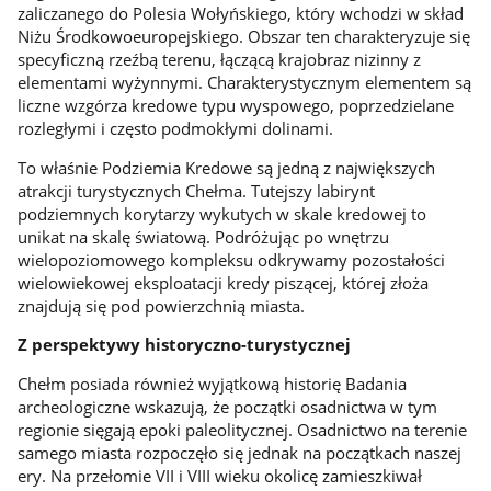
zaliczanego do Polesia Wołyńskiego, który wchodzi w skład
Niżu Środkowoeuropejskiego. Obszar ten charakteryzuje się
specyficzną rzeźbą terenu, łączącą krajobraz nizinny z
elementami wyżynnymi. Charakterystycznym elementem są
liczne wzgórza kredowe typu wyspowego, poprzedzielane
rozległymi i często podmokłymi dolinami.
To właśnie Podziemia Kredowe są jedną z największych
atrakcji turystycznych Chełma. Tutejszy labirynt
podziemnych korytarzy wykutych w skale kredowej to
unikat na skalę światową. Podróżując po wnętrzu
wielopoziomowego kompleksu odkrywamy pozostałości
wielowiekowej eksploatacji kredy piszącej, której złoża
znajdują się pod powierzchnią miasta.
Z perspektywy historyczno-turystycznej
Chełm posiada również wyjątkową historię Badania
archeologiczne wskazują, że początki osadnictwa w tym
regionie sięgają epoki paleolitycznej. Osadnictwo na terenie
samego miasta rozpoczęło się jednak na początkach naszej
ery. Na przełomie VII i VIII wieku okolicę zamieszkiwał