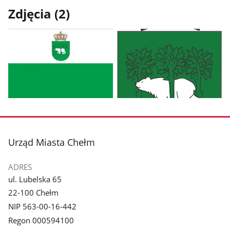
Zdjęcia (2)
Pokaż
Pokaż
zdjęcie
zdjęcie
1
2
z
z
stopka
Urząd Miasta Chełm
galerii.
galerii.
ADRES
ul. Lubelska 65
22-100 Chełm
NIP 563-00-16-442
Regon 000594100