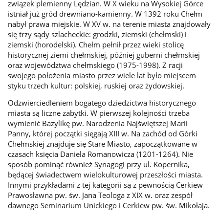
związek plemienny Lędzian. W X wieku na Wysokiej Górce
istniał już gród drewniano-kamienny. W 1392 roku Chełm
nabył prawa miejskie. W XV w. na terenie miasta znajdowały
się trzy sądy szlacheckie: grodzki, ziemski (chełmski) i
ziemski (horodelski). Chełm pełnił przez wieki stolicę
historycznej ziemi chełmskiej, później guberni chełmskiej
oraz województwa chełmskiego (1975-1998). Z racji
swojego położenia miasto przez wiele lat było miejscem
styku trzech kultur: polskiej, ruskiej oraz żydowskiej.
Odzwierciedleniem bogatego dziedzictwa historycznego
miasta są liczne zabytki. W pierwszej kolejności trzeba
wymienić Bazylikę pw. Narodzenia Najświętszej Marii
Panny, której początki sięgają XIII w. Na zachód od Górki
Chełmskiej znajduje się Stare Miasto, zapoczątkowane w
czasach księcia Daniela Romanowicza (1201-1264). Nie
sposób pominąć również Synagogi przy ul. Kopernika,
będącej świadectwem wielokulturowej przeszłości miasta.
Innymi przykładami z tej kategorii są z pewnością Cerkiew
Prawosławna pw. św. Jana Teologa z XIX w. oraz zespół
dawnego Seminarium Unickiego i Cerkiew pw. św. Mikołaja.