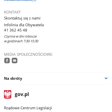
otworzy
się
KONTAKT
w
Skontaktuj się z nami
nowym
Infolinia dla Obywatela
oknie
41 362 45 48
Czynna w dni robocze
w godzinach 7:30-15:30
MEDIA SPOŁECZNOŚCIOWE:
facebook
youtube
Na skróty
stopka
Strona
gov.pl
gov.pl
główna
Rządowe Centrum Legislacji