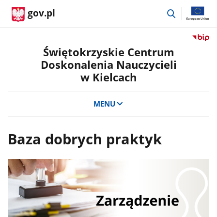
przejdź
gov.pl
do
wyszukiwar
Przejdź
do
Świętokrzyskie Centrum
serwis
Doskonalenia Nauczycieli
Biulety
w Kielcach
Informa
Publicz
Świętok
MENU
Centru
Doskon
Nauczyc
Baza dobrych praktyk
w
Kielcac