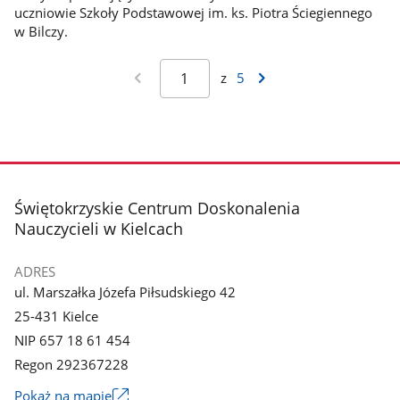
uczniowie Szkoły Podstawowej im. ks. Piotra Ściegiennego
w Bilczy.
z
5
stopka
Świętokrzyskie Centrum Doskonalenia
Nauczycieli w Kielcach
ADRES
ul. Marszałka Józefa Piłsudskiego 42
25-431 Kielce
NIP 657 18 61 454
Regon 292367228
Link
Pokaż na mapie