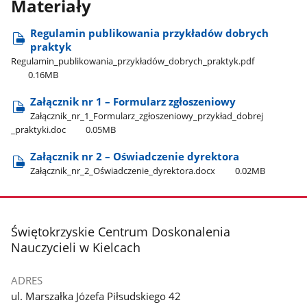
Materiały
Regulamin publikowania przykładów dobrych
praktyk
Regulamin​_publikowania​_przykładów​_dobrych​_praktyk.pdf
0.16MB
Załącznik nr 1 – Formularz zgłoszeniowy
Załącznik​_nr​_1​_Formularz​_zgłoszeniowy​_przykład​_dobrej​
_praktyki.doc
0.05MB
Załącznik nr 2 – Oświadczenie dyrektora
Załącznik​_nr​_2​_Oświadczenie​_dyrektora.docx
0.02MB
stopka
Świętokrzyskie Centrum Doskonalenia
Nauczycieli w Kielcach
ADRES
ul. Marszałka Józefa Piłsudskiego 42