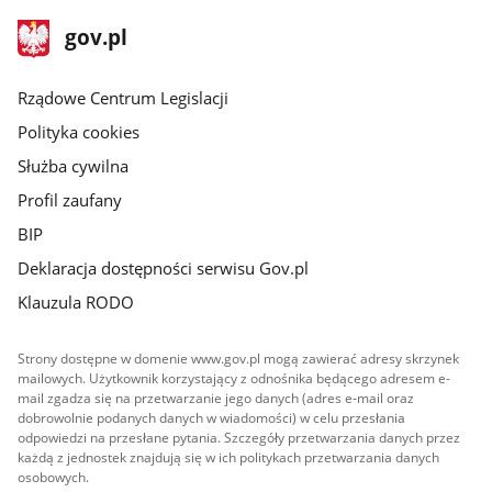
stopka
Strona
gov.pl
gov.pl
główna
Rządowe Centrum Legislacji
Polityka cookies
Służba cywilna
Profil zaufany
BIP
Deklaracja dostępności serwisu Gov.pl
Klauzula RODO
Strony dostępne w domenie www.gov.pl mogą zawierać adresy skrzynek
mailowych. Użytkownik korzystający z odnośnika będącego adresem e-
mail zgadza się na przetwarzanie jego danych (adres e-mail oraz
dobrowolnie podanych danych w wiadomości) w celu przesłania
odpowiedzi na przesłane pytania. Szczegóły przetwarzania danych przez
każdą z jednostek znajdują się w ich politykach przetwarzania danych
osobowych.