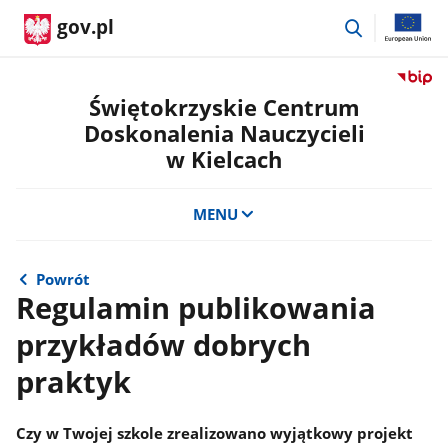
przejdź
gov.pl
do
wyszukiwar
Przejdź
do
Świętokrzyskie Centrum
serwis
Doskonalenia Nauczycieli
Biulety
w Kielcach
Informa
Publicz
Świętok
MENU
Centru
Doskon
Nauczyc
Powrót
w
Regulamin publikowania
Kielcac
przykładów dobrych
praktyk
Czy w Twojej szkole zrealizowano wyjątkowy projekt