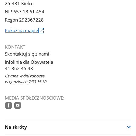
25-431 Kielce
NIP 657 18 61 454
Regon 292367228
Link
Pokaż na mapie
otworzy
się
KONTAKT
w
Skontaktuj się z nami
nowym
Infolinia dla Obywatela
oknie
41 362 45 48
Czynna w dni robocze
w godzinach 7:30-15:30
MEDIA SPOŁECZNOŚCIOWE:
facebook
youtube
Na skróty