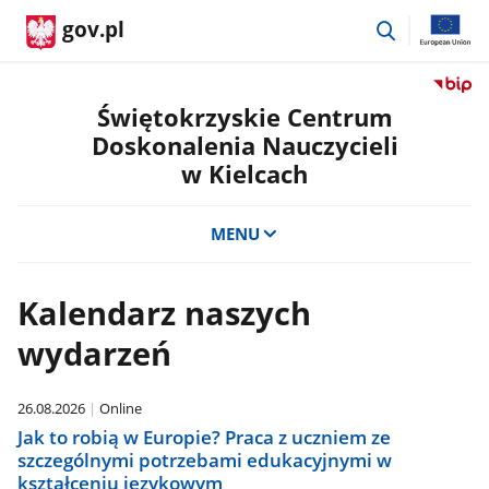
przejdź
gov.pl
do
wyszukiwar
Przejdź
do
Świętokrzyskie Centrum
serwis
Doskonalenia Nauczycieli
Biulety
w Kielcach
Informa
Publicz
Świętok
MENU
Centru
Doskon
Nauczyc
Kalendarz naszych
w
Kielcac
wydarzeń
26.08.2026
Online
Jak to robią w Europie? Praca z uczniem ze
szczególnymi potrzebami edukacyjnymi w
kształceniu językowym