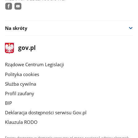
facebook
youtube
Na skróty
stopka
Strona
gov.pl
gov.pl
główna
Rządowe Centrum Legislacji
Polityka cookies
Służba cywilna
Profil zaufany
BIP
Deklaracja dostępności serwisu Gov.pl
Klauzula RODO
Strony dostępne w domenie www.gov.pl mogą zawierać adresy skrzynek