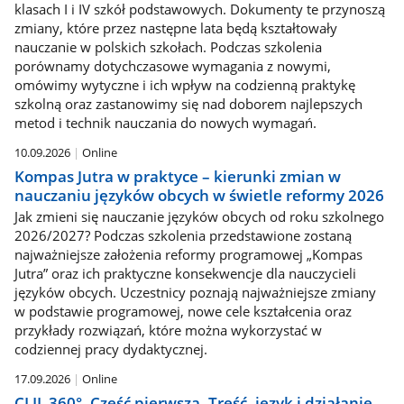
klasach I i IV szkół podstawowych. Dokumenty te przynoszą
zmiany, które przez następne lata będą kształtowały
nauczanie w polskich szkołach. Podczas szkolenia
porównamy dotychczasowe wymagania z nowymi,
omówimy wytyczne i ich wpływ na codzienną praktykę
szkolną oraz zastanowimy się nad doborem najlepszych
metod i technik nauczania do nowych wymagań.
10.09.2026
Online
Kompas Jutra w praktyce – kierunki zmian w
nauczaniu języków obcych w świetle reformy 2026
Jak zmieni się nauczanie języków obcych od roku szkolnego
2026/2027? Podczas szkolenia przedstawione zostaną
najważniejsze założenia reformy programowej „Kompas
Jutra” oraz ich praktyczne konsekwencje dla nauczycieli
języków obcych. Uczestnicy poznają najważniejsze zmiany
w podstawie programowej, nowe cele kształcenia oraz
przykłady rozwiązań, które można wykorzystać w
codziennej pracy dydaktycznej.
17.09.2026
Online
CLIL 360°. Część pierwsza. Treść, język i działanie –