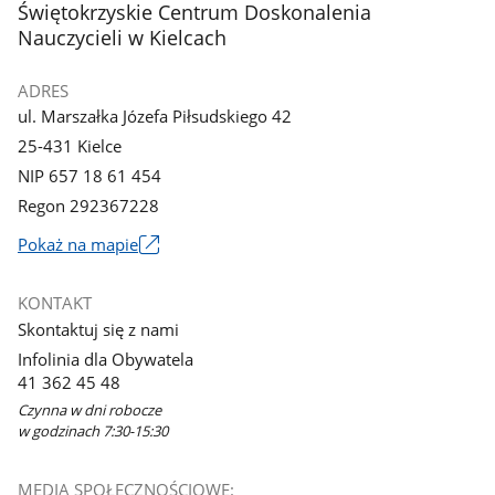
stopka
Świętokrzyskie Centrum Doskonalenia
Nauczycieli w Kielcach
ADRES
ul. Marszałka Józefa Piłsudskiego 42
25-431 Kielce
NIP 657 18 61 454
Regon 292367228
Link
Pokaż na mapie
otworzy
się
KONTAKT
w
Skontaktuj się z nami
nowym
Infolinia dla Obywatela
oknie
41 362 45 48
Czynna w dni robocze
w godzinach 7:30-15:30
MEDIA SPOŁECZNOŚCIOWE: