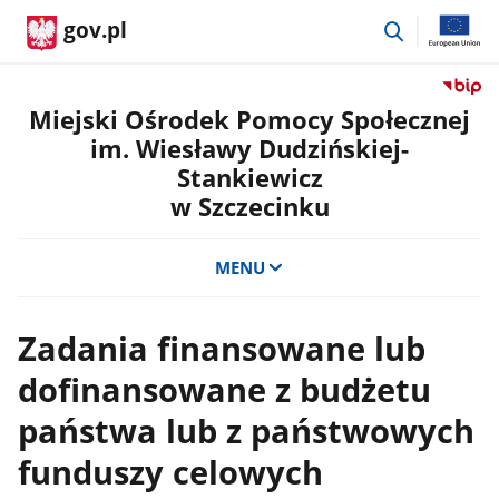
przejdź
gov.pl
do
wyszukiwar
Przejdź
do
Miejski Ośrodek Pomocy Społecznej
serwis
im. Wiesławy Dudzińskiej-
Biulety
Stankiewicz
Informa
w Szczecinku
Publicz
Miejski
Ośrode
MENU
Pomoc
Społecz
im.
Zadania finansowane lub
Wiesła
Dudzińs
dofinansowane z budżetu
Stankie
w
państwa lub z państwowych
Szczec
funduszy celowych