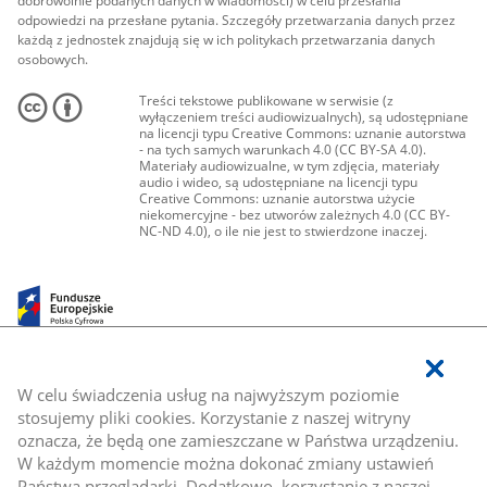
dobrowolnie podanych danych w wiadomości) w celu przesłania
odpowiedzi na przesłane pytania. Szczegóły przetwarzania danych przez
każdą z jednostek znajdują się w ich politykach przetwarzania danych
osobowych.
Treści tekstowe publikowane w serwisie (z
wyłączeniem treści audiowizualnych), są udostępniane
na licencji typu Creative Commons: uznanie autorstwa
- na tych samych warunkach 4.0 (CC BY-SA 4.0).
Materiały audiowizualne, w tym zdjęcia, materiały
audio i wideo, są udostępniane na licencji typu
Creative Commons: uznanie autorstwa użycie
niekomercyjne - bez utworów zależnych 4.0 (CC BY-
NC-ND 4.0), o ile nie jest to stwierdzone inaczej.
W celu świadczenia usług na najwyższym poziomie
stosujemy pliki cookies. Korzystanie z naszej witryny
oznacza, że będą one zamieszczane w Państwa urządzeniu.
W każdym momencie można dokonać zmiany ustawień
Państwa przeglądarki. Dodatkowo, korzystanie z naszej