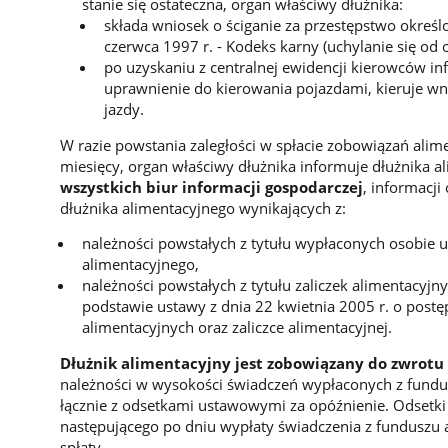
stanie się ostateczna, organ właściwy dłużnika:
składa wniosek o ściganie za przestępstwo określo
czerwca 1997 r. - Kodeks karny (uchylanie się od
po uzyskaniu z centralnej ewidencji kierowców inf
uprawnienie do kierowania pojazdami, kieruje wn
jazdy.
W razie powstania zaległości w spłacie zobowiązań alime
miesięcy, organ właściwy dłużnika informuje dłużnika 
wszystkich biur informacji gospodarczej
, informacj
dłużnika alimentacyjnego wynikających z:
należności powstałych z tytułu wypłaconych osobie 
alimentacyjnego,
należności powstałych z tytułu zaliczek alimentacyj
podstawie ustawy z dnia 22 kwietnia 2005 r. o pos
alimentacyjnych oraz zaliczce alimentacyjnej.
Dłużnik alimentacyjny
jest zobowiązany do zwrotu
należności w wysokości świadczeń wypłaconych z fundu
łącznie z odsetkami ustawowymi za opóźnienie. Odsetki
następującego po dniu wypłaty świadczenia z funduszu a
spłaty.