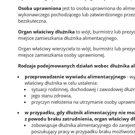
Osoba uprawniona
jest to osoba uprawniona do alime
wykonawczego pochodzącego lub zatwierdzonego przez są
bezskuteczna.
Organ właściwy dłużnika
to wójt, burmistrz lub prez
miejsce zamieszkania dłużnika alimentacyjnego.
Organ właściwy wierzyciela to wójt, burmistrz lub prez
miejsce zamieszkania osoby uprawnionej.
Rodzaje podejmowanych działań wobec dłużnika a
przeprowadzenie wywiadu alimentacyjnego
- wy
właściwy dłużnika w celu ustalenia:
sytuacji rodzinnej, dochodowej i zawodowej dłużn
jego stanu zdrowia,
przyczyn niełożenia na utrzymanie osoby uprawni
w przypadku, gdy dłużnik alimentacyjny nie mo
z powodu braku zatrudnienia, organ właściwy d
zobowiązuje dłużnika alimentacyjnego do zarejest
poszukujący pracy w przypadku braku możliwości 