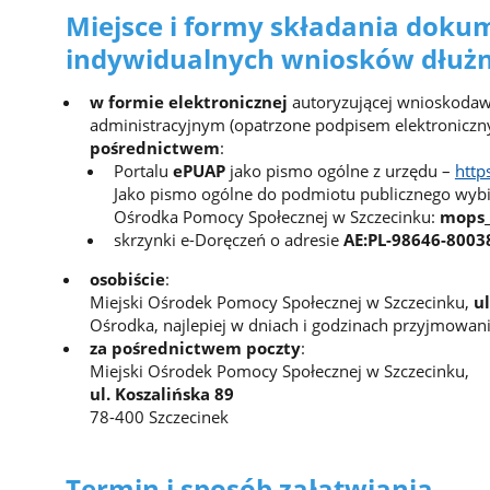
Miejsce i formy składania doku
indywidualnych wniosków dłuż
w formie elektronicznej
autoryzującej wnioskoda
administracyjnym (opatrzone podpisem elektroniczn
pośrednictwem
:
Portalu
ePUAP
jako pismo ogólne z urzędu –
http
Jako pismo ogólne do podmiotu publicznego wybi
Ośrodka Pomocy Społecznej w Szczecinku:
mops_
skrzynki e-Doręczeń o adresie
AE:PL-98646-8003
osobiście
:
Miejski Ośrodek Pomocy Społecznej w Szczecinku,
ul
Ośrodka, najlepiej w dniach i godzinach przyjmowan
za pośrednictwem poczty
:
Miejski Ośrodek Pomocy Społecznej w Szczecinku,
ul. Koszalińska 89
78-400 Szczecinek
Termin i sposób załatwiania