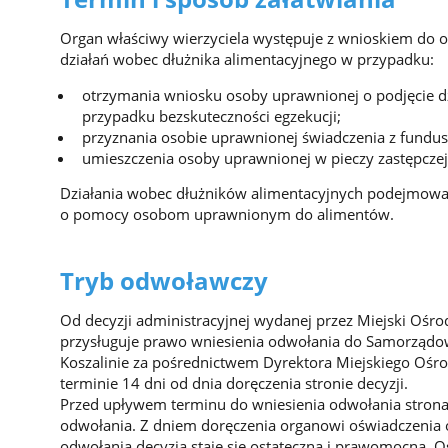
Organ właściwy wierzyciela występuje z wnioskiem do o
działań wobec dłużnika alimentacyjnego w przypadku:
otrzymania wniosku osoby uprawnionej o podjęcie d
przypadku bezskuteczności egzekucji;
przyznania osobie uprawnionej świadczenia z fundus
umieszczenia osoby uprawnionej w pieczy zastępczej
Działania wobec dłużników alimentacyjnych podejmowa
o pomocy osobom uprawnionym do alimentów.
Tryb odwoławczy
Od decyzji administracyjnej wydanej przez Miejski Ośr
przysługuje prawo wniesienia odwołania do Samorzą
Koszalinie za pośrednictwem Dyrektora Miejskiego Ośr
terminie 14 dni od dnia doręczenia stronie decyzji.
Przed upływem terminu do wniesienia odwołania strona
odwołania. Z dniem doręczenia organowi oświadczenia o
odwołania decyzja staje się ostateczna i prawomocna. O