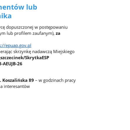
mentów lub
Szczecinku
nika
wcę dopuszczonej w postępowaniu
ym lub profilem zaufanym),
za
s://epuap.gov.pl
erając skrzynkę nadawczą Miejskiego
szczecinek/SkrytkaESP
8-AEUJB-26
. Koszalińska 89
– w godzinach pracy
ia interesantów