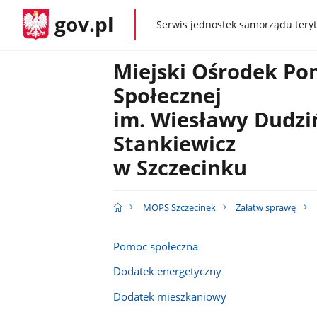
gov.pl
Serwis jednostek samorządu teryt
gov.pl
Miejski Ośrodek P
Społecznej
im. Wiesławy Dudziń
Stankiewicz
w Szczecinku
MOPS Szczecinek
Załatw sprawę
Pomoc społeczna
Dodatek energetyczny
Dodatek mieszkaniowy