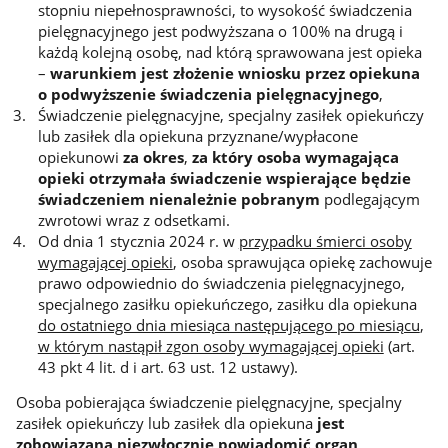
stopniu niepełnosprawności, to wysokość świadczenia
pielęgnacyjnego jest podwyższana o 100% na drugą i
każdą kolejną osobę, nad którą sprawowana jest opieka
–
warunkiem jest złożenie wniosku przez opiekuna
o podwyższenie świadczenia pielęgnacyjnego
,
Świadczenie pielęgnacyjne, specjalny zasiłek opiekuńczy
lub zasiłek dla opiekuna przyznane/wypłacone
opiekunowi
za okres
,
za który osoba wymagająca
opieki otrzymała świadczenie wspierające będzie
świadczeniem nienależnie pobranym
podlegającym
zwrotowi wraz z odsetkami.
Od dnia 1 stycznia 2024 r. w
przypadku śmierci osoby
wymagającej opieki
, osoba sprawująca opiekę zachowuje
prawo odpowiednio do świadczenia pielęgnacyjnego,
specjalnego zasiłku opiekuńczego, zasiłku dla opiekuna
do ostatniego dnia miesiąca następującego po miesiącu
,
w którym nastąpił zgon osoby wymagającej opieki
(art.
43 pkt 4 lit. d i art. 63 ust. 12 ustawy).
Osoba pobierająca świadczenie pielęgnacyjne, specjalny
zasiłek opiekuńczy lub zasiłek dla opiekuna
jest
zobowiązana niezwłocznie powiadomić organ