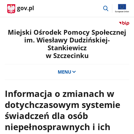
przejdź
gov.pl
do
wyszukiwar
Przejdź
do
Miejski Ośrodek Pomocy Społecznej
serwis
im. Wiesławy Dudzińskiej-
Biulety
Stankiewicz
Informa
w Szczecinku
Publicz
Miejski
Ośrode
MENU
Pomoc
Społecz
im.
Informacja o zmianach w
Wiesła
Dudzińs
dotychczasowym systemie
Stankie
w
świadczeń dla osób
Szczec
niepełnosprawnych i ich