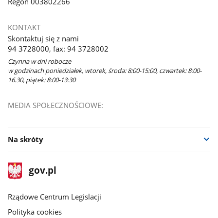
Regon 003802266
KONTAKT
Skontaktuj się z nami
94 3728000, fax: 94 3728002
Czynna w dni robocze
w godzinach poniedziałek, wtorek, środa: 8:00-15:00, czwartek: 8:00-
16.30, piątek: 8:00-13:30
MEDIA SPOŁECZNOŚCIOWE:
Na skróty
stopka
Strona
gov.pl
gov.pl
główna
Rządowe Centrum Legislacji
Polityka cookies