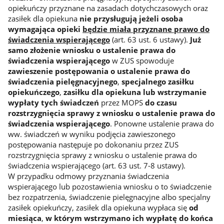
opiekuńczy przyznane na zasadach dotychczasowych oraz
zasiłek dla opiekuna
nie przysługują jeżeli osoba
wymagająca opieki
będzie miała przyznane prawo do
świadczenia wspierającego
(art. 63 ust. 6 ustawy).
Już
samo złożenie wniosku o ustalenie prawa do
świadczenia wspierającego
w ZUS spowoduje
zawieszenie postępowania o ustalenie prawa do
świadczenia pielęgnacyjnego
,
specjalnego zasiłku
opiekuńczego
,
zasiłku dla opiekuna lub wstrzymanie
wypłaty tych świadczeń
przez MOPS
do czasu
rozstrzygnięcia sprawy z wniosku o ustalenie prawa do
świadczenia wspierającego
. Ponowne ustalenie prawa do
ww. świadczeń w wyniku podjęcia zawieszonego
postępowania następuje po dokonaniu przez ZUS
rozstrzygnięcia sprawy z wniosku o ustalenie prawa do
świadczenia wspierającego (art. 63 ust. 7-8 ustawy).
W przypadku odmowy przyznania świadczenia
wspierającego lub pozostawienia wniosku o to świadczenie
bez rozpatrzenia, świadczenie pielęgnacyjne albo specjalny
zasiłek opiekuńczy, zasiłek dla opiekuna wypłaca się
od
miesiąca
,
w którym wstrzymano ich wypłatę do końca