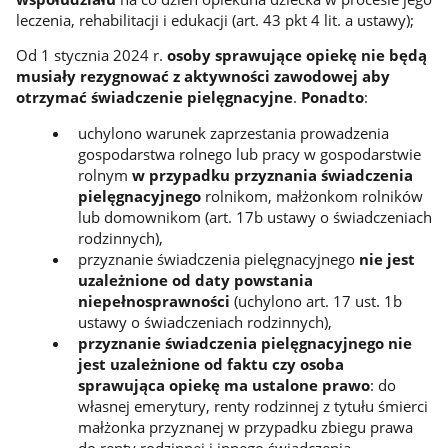
leczenia, rehabilitacji i edukacji (art. 43 pkt 4 lit. a ustawy);
Od 1 stycznia 2024 r.
osoby sprawujące opiekę nie będą
musiały rezygnować z aktywności zawodowej aby
otrzymać świadczenie pielęgnacyjne
.
Ponadto
:
uchylono warunek zaprzestania prowadzenia
gospodarstwa rolnego lub pracy w gospodarstwie
rolnym
w przypadku przyznania świadczenia
pielęgnacyjnego
rolnikom, małżonkom rolników
lub domownikom (art. 17b ustawy o świadczeniach
rodzinnych),
przyznanie świadczenia pielęgnacyjnego
nie jest
uzależnione od daty powstania
niepełnosprawności
(uchylono art. 17 ust. 1b
ustawy o świadczeniach rodzinnych),
przyznanie świadczenia pielęgnacyjnego nie
jest uzależnione od faktu czy osoba
sprawująca opiekę ma ustalone prawo
: do
własnej emerytury, renty rodzinnej z tytułu śmierci
małżonka przyznanej w przypadku zbiegu prawa
do renty rodzinnej i innego świadczenia