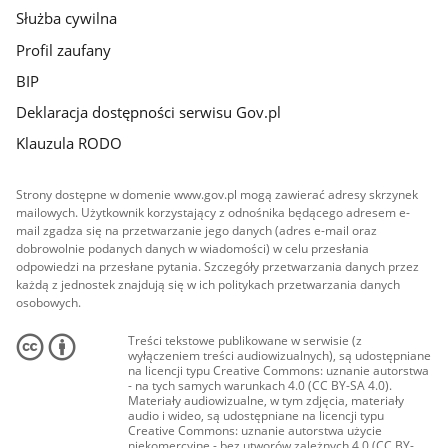
Służba cywilna
Profil zaufany
BIP
Deklaracja dostępności serwisu Gov.pl
Klauzula RODO
Strony dostępne w domenie www.gov.pl mogą zawierać adresy skrzynek
mailowych. Użytkownik korzystający z odnośnika będącego adresem e-
mail zgadza się na przetwarzanie jego danych (adres e-mail oraz
dobrowolnie podanych danych w wiadomości) w celu przesłania
odpowiedzi na przesłane pytania. Szczegóły przetwarzania danych przez
każdą z jednostek znajdują się w ich politykach przetwarzania danych
osobowych.
Treści tekstowe publikowane w serwisie (z
wyłączeniem treści audiowizualnych), są udostępniane
na licencji typu Creative Commons: uznanie autorstwa
- na tych samych warunkach 4.0 (CC BY-SA 4.0).
Materiały audiowizualne, w tym zdjęcia, materiały
audio i wideo, są udostępniane na licencji typu
Creative Commons: uznanie autorstwa użycie
niekomercyjne - bez utworów zależnych 4.0 (CC BY-