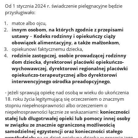
Od 1 stycznia 2024 r. świadczenie pielęgnacyjne będzie
przysługiwało:
matce albo ojcu,
innym osobom
,
na których zgodnie z przepisami
ustawy
–
Kodeks rodzinny i opiekuńczy ciąży
obowiązek alimentacyjny
,
a także małżonkom
,
opiekunowi faktycznemu dziecka,
rodzinie zastępczej
,
osobie prowadzącej rodzinny
dom dziecka
,
dyrektorowi placówki opiekuńczo-
wychowawczej
,
dyrektorowi regionalnej placówki
opiekuńczo-terapeutycznej albo dyrektorowi
interwencyjnego ośrodka preadopcyjnego
,
- jeżeli sprawują opiekę nad osobą w wieku do ukończenia
18. roku życia legitymującą się orzeczeniem o znacznym
stopniu niepełnosprawności albo orzeczeniem o
niepełnosprawności łącznie ze wskazaniami:
konieczności
stałej lub długotrwałej opieki lub pomocy innej osoby
w związku ze znacznie ograniczoną możliwością
samodzielnej egzystencji oraz konieczności stałego
współudziału
na co dzień opiekuna dziecka w procesie jego