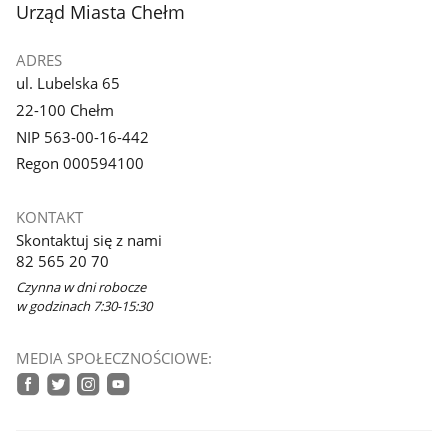
stopka
Urząd Miasta Chełm
ADRES
ul. Lubelska 65
22-100 Chełm
NIP 563-00-16-442
Regon 000594100
KONTAKT
Skontaktuj się z nami
82 565 20 70
Czynna w dni robocze
w godzinach 7:30-15:30
MEDIA SPOŁECZNOŚCIOWE:
facebook
twitter
instagram
youtube