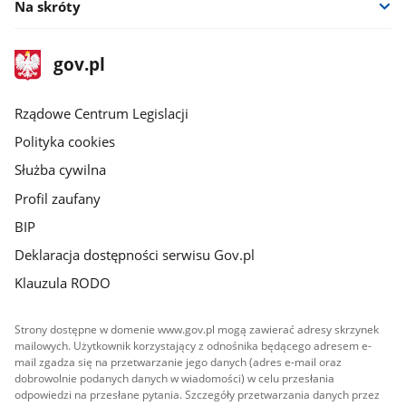
Na skróty
stopka
Strona
gov.pl
gov.pl
główna
Rządowe Centrum Legislacji
Polityka cookies
Służba cywilna
Profil zaufany
BIP
Deklaracja dostępności serwisu Gov.pl
Klauzula RODO
Strony dostępne w domenie www.gov.pl mogą zawierać adresy skrzynek
mailowych. Użytkownik korzystający z odnośnika będącego adresem e-
mail zgadza się na przetwarzanie jego danych (adres e-mail oraz
dobrowolnie podanych danych w wiadomości) w celu przesłania
odpowiedzi na przesłane pytania. Szczegóły przetwarzania danych przez