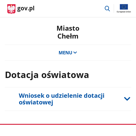
przejdź
gov.pl
do
wyszukiwar
Miasto
Chełm
MENU
Dotacja oświatowa
Wniosek o udzielenie dotacji
oświatowej