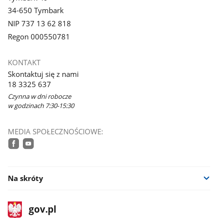
34-650 Tymbark
NIP 737 13 62 818
Regon 000550781
KONTAKT
Skontaktuj się z nami
18 3325 637
Czynna w dni robocze
w godzinach 7:30-15:30
MEDIA SPOŁECZNOŚCIOWE:
facebook
youtube
Na skróty
stopka
Strona
gov.pl
gov.pl