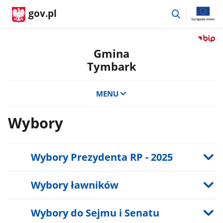
przejdź
gov.pl
do
wyszukiwar
Przejdź
do
Gmina
serwis
Tymbark
Biulety
Informa
Publicz
MENU
Gmina
Tymba
Wybory
Wybory Prezydenta RP - 2025
Wybory ławników
Wybory do Sejmu i Senatu